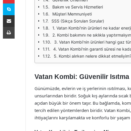
Skype
Bakım ve Servis Hizmetleri
Müşteri Memnuniyeti
E-Posta ile paylaş
SSS (Sıkça Sorulan Sorular)
Yazdır
1. Vatan Kombi'nin ürünleri ne kadar enerji
2. Kombi bakımını ne sıklıkla yaptırmalıyı
3. Vatan Kombi'nin ürünleri hangi gaz türl
4. Vatan Kombi'nin garanti süresi ne kada
5. Kombi alırken nelere dikkat etmeliyim
Vatan Kombi: Güvenilir Isıtma
Günümüzde, evlerin ve iş yerlerinin ısıtılması,
unsurlarından biridir. Soğuk kış aylarında sıcak
açıdan büyük bir önem taşır. Bu bağlamda, komb
tercih edilen yöntemlerden biridir. Vatan Kombi,
ihtiyaçlarını karşılamakta ve konforlu bir yaşam