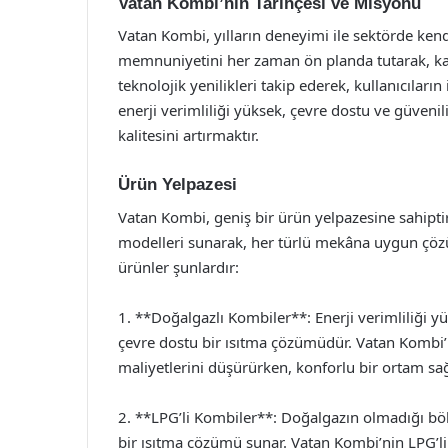
Vatan Kombi’nin Tarihçesi ve Misyonu
Vatan Kombi, yılların deneyimi ile sektörde ken
memnuniyetini her zaman ön planda tutarak, ka
teknolojik yenilikleri takip ederek, kullanıcılar
enerji verimliliği yüksek, çevre dostu ve güvenil
kalitesini artırmaktır.
Ürün Yelpazesi
Vatan Kombi, geniş bir ürün yelpazesine sahiptir.
modelleri sunarak, her türlü mekâna uygun çözü
ürünler şunlardır:
1. **Doğalgazlı Kombiler**: Enerji verimliliği
çevre dostu bir ısıtma çözümüdür. Vatan Kombi’ni
maliyetlerini düşürürken, konforlu bir ortam sağ
2. **LPG’li Kombiler**: Doğalgazın olmadığı bölge
bir ısıtma çözümü sunar. Vatan Kombi’nin LPG’li 