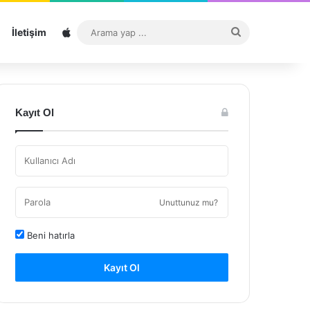
Sitemap
Arama
İletişim
yap
...
Kayıt Ol
Unuttunuz mu?
Beni hatırla
Kayıt Ol