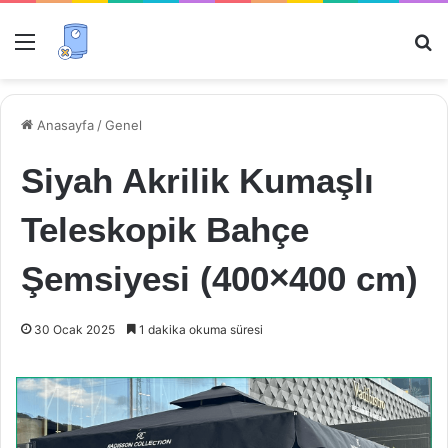
Menü
Ar
Anasayfa
/
Genel
Siyah Akrilik Kumaşlı
Teleskopik Bahçe
Şemsiyesi (400×400 cm)
30 Ocak 2025
1 dakika okuma süresi