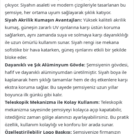
çıkıyor. Siyahın asaleti ve modern çizgileriyle tasarlanan bu
şemsiye, her ortama uyum sağlayarak şıklık katıyor.
Siyah Akrilik Kumaşın Avantajları:
Yüksek kaliteli akrilik
kumaş, güneşin zararlı UV ışınlarına karşı üstün koruma
sağlarken, aynı zamanda suya ve solmaya karşı dayanıklılığı
ile uzun ömürlü kullanım sunar. Siyah rengi ise mekana
sofistike bir hava katarken, güneş ışınlarını etkili bir şekilde
bloke eder.
Dayanıklı ve Şık Alüminyum Gövde:
Şemsiyenin gövdesi,
hafif ve dayanıklı alüminyumdan üretilmiştir. Siyah boya ile
kaplanarak hem şıklığı tamamlar hem de dış etkenlere karşı
ekstra koruma sağlar. Bu sayede şemsiyeniz uzun yıllar
boyunca ilk günkü gibi kalır.
Teleskopik Mekanizma ile Kolay Kullanım:
Teleskopik
mekanizma sayesinde şemsiyeyi kolayca açıp kapatabilir,
istediğiniz zaman gölge alanınızı ayarlayabilirsiniz. Bu pratik
özellik, kullanım kolaylığı ve konforu bir arada sunar.
Özelleştirilebilir Logo Baskısı:
Şemsiyenize firmanızın