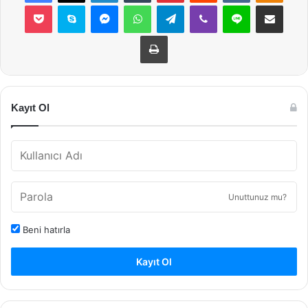
Pocket
Skype
Messenger
WhatsApp
Telegram
Viber
Line
E-Posta ile payla
Yazdır
Kayıt Ol
Unuttunuz mu?
Beni hatırla
Kayıt Ol