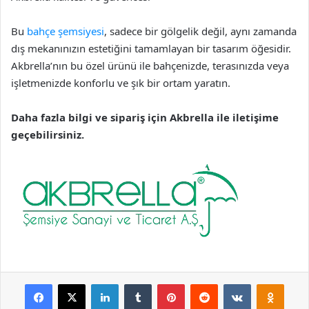
Bu
bahçe şemsiyesi
, sadece bir gölgelik değil, aynı zamanda
dış mekanınızın estetiğini tamamlayan bir tasarım öğesidir.
Akbrella’nın bu özel ürünü ile bahçenizde, terasınızda veya
işletmenizde konforlu ve şık bir ortam yaratın.
Daha fazla bilgi ve sipariş için Akbrella ile iletişime
geçebilirsiniz.
Facebook
X
LinkedIn
Tumblr
Pinterest
Reddit
VKontakte
Odnok