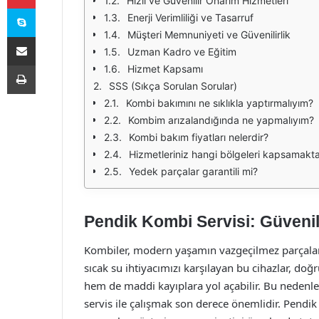
Hızlı ve Güvenilir Onarım Hizmetleri
Skype
Enerji Verimliliği ve Tasarruf
Müşteri Memnuniyeti ve Güvenilirlik
E-Posta ile paylaş
Uzman Kadro ve Eğitim
Yazdır
Hizmet Kapsamı
SSS (Sıkça Sorulan Sorular)
Kombi bakımını ne sıklıkla yaptırmalıyım?
Kombim arızalandığında ne yapmalıyım?
Kombi bakım fiyatları nelerdir?
Hizmetleriniz hangi bölgeleri kapsamakta
Yedek parçalar garantili mi?
Pendik Kombi Servisi: Güvenil
Kombiler, modern yaşamın vazgeçilmez parçaların
sıcak su ihtiyacımızı karşılayan bu cihazlar, d
hem de maddi kayıplara yol açabilir. Bu nedenl
servis ile çalışmak son derece önemlidir. Pendik 