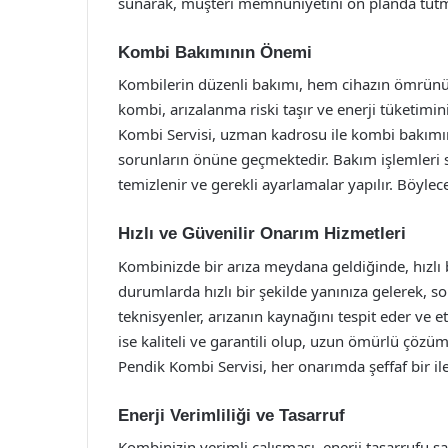
sunarak, müşteri memnuniyetini ön planda tutm
Kombi Bakımının Önemi
Kombilerin düzenli bakımı, hem cihazın ömrünü uz
kombi, arızalanma riski taşır ve enerji tüketimini
Kombi Servisi, uzman kadrosu ile kombi bakımını
sorunların önüne geçmektedir. Bakım işlemleri sı
temizlenir ve gerekli ayarlamalar yapılır. Böylece,
Hızlı ve Güvenilir Onarım Hizmetleri
Kombinizde bir arıza meydana geldiğinde, hızlı b
durumlarda hızlı bir şekilde yanınıza gelerek,
teknisyenler, arızanın kaynağını tespit eder ve et
ise kaliteli ve garantili olup, uzun ömürlü çöz
Pendik Kombi Servisi, her onarımda şeffaf bir ile
Enerji Verimliliği ve Tasarruf
Kombinizin verimli çalışması, enerji tasarrufu s