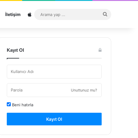
Sitemap
Arama
İletişim
yap
...
Kayıt Ol
Unuttunuz mu?
Beni hatırla
Kayıt Ol