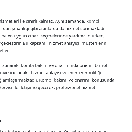
zmetleri ile sınırlı kalmaz. Aynı zamanda, kombi
iği danışmanlığı gibi alanlarda da hizmet sunmaktadır.
rına en uygun cihazı seçmelerinde yardımcı olurken,
çekleştirir. Bu kapsamlı hizmet anlayışı, müşterilerin
fler.
er sunarak, kombi bakım ve onarımında önemli bir rol
tine odaklı hizmet anlayışı ve enerji verimliliği
sağlamlaştırmaktadır. Kombi bakımı ve onarımı konusunda
ervisi ile iletişime geçerek, profesyonel hizmet
?
r kez bakım yaptırmanız önerilir. Kış aylarına girmeden