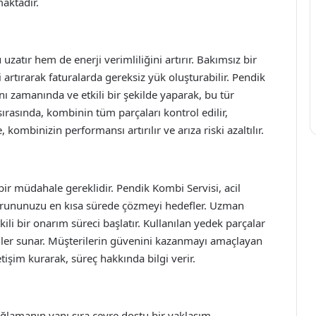
aktadır.
atır hem de enerji verimliliğini artırır. Bakımsız bir
 artırarak faturalarda gereksiz yük oluşturabilir. Pendik
 zamanında ve etkili bir şekilde yaparak, bu tür
rasında, kombinin tüm parçaları kontrol edilir,
 kombinizin performansı artırılır ve arıza riski azaltılır.
ir müdahale gereklidir. Pendik Kombi Servisi, acil
 sorununuzu en kısa sürede çözmeyi hedefler. Uzman
kili bir onarım süreci başlatır. Kullanılan yedek parçalar
ümler sunar. Müşterilerin güvenini kazanmayı amaçlayan
tişim kurarak, süreç hakkında bilgi verir.
ağlamanın yanı sıra çevre dostu bir yaklaşım