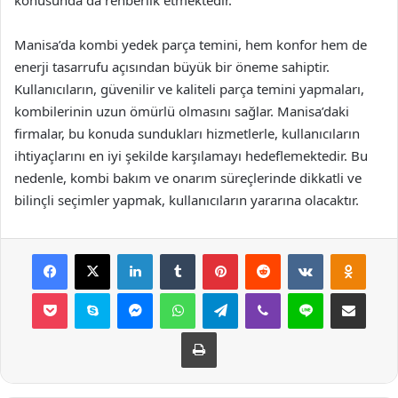
konusunda da rehberlik etmektedir.
Manisa’da kombi yedek parça temini, hem konfor hem de
enerji tasarrufu açısından büyük bir öneme sahiptir.
Kullanıcıların, güvenilir ve kaliteli parça temini yapmaları,
kombilerinin uzun ömürlü olmasını sağlar. Manisa’daki
firmalar, bu konuda sundukları hizmetlerle, kullanıcıların
ihtiyaçlarını en iyi şekilde karşılamayı hedeflemektedir. Bu
nedenle, kombi bakım ve onarım süreçlerinde dikkatli ve
bilinçli seçimler yapmak, kullanıcıların yararına olacaktır.
Facebook
X
LinkedIn
Tumblr
Pinterest
Reddit
VKontakte
Odnok
Pocket
Skype
Messenger
WhatsApp
Telegram
Viber
Line
E-Posta ile payla
Yazdır