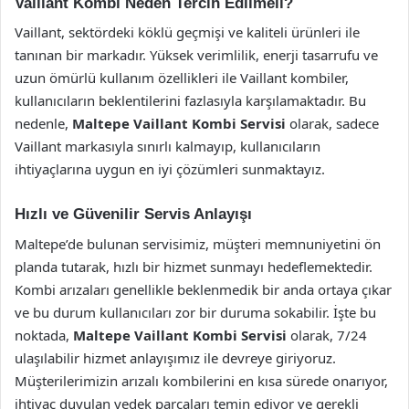
Vaillant Kombi Neden Tercih Edilmeli?
Vaillant, sektördeki köklü geçmişi ve kaliteli ürünleri ile
tanınan bir markadır. Yüksek verimlilik, enerji tasarrufu ve
uzun ömürlü kullanım özellikleri ile Vaillant kombiler,
kullanıcıların beklentilerini fazlasıyla karşılamaktadır. Bu
nedenle,
Maltepe Vaillant Kombi Servisi
olarak, sadece
Vaillant markasıyla sınırlı kalmayıp, kullanıcıların
ihtiyaçlarına uygun en iyi çözümleri sunmaktayız.
Hızlı ve Güvenilir Servis Anlayışı
Maltepe’de bulunan servisimiz, müşteri memnuniyetini ön
planda tutarak, hızlı bir hizmet sunmayı hedeflemektedir.
Kombi arızaları genellikle beklenmedik bir anda ortaya çıkar
ve bu durum kullanıcıları zor bir duruma sokabilir. İşte bu
noktada,
Maltepe Vaillant Kombi Servisi
olarak, 7/24
ulaşılabilir hizmet anlayışımız ile devreye giriyoruz.
Müşterilerimizin arızalı kombilerini en kısa sürede onarıyor,
ihtiyaç duyulan yedek parçaları temin ediyor ve gerekli