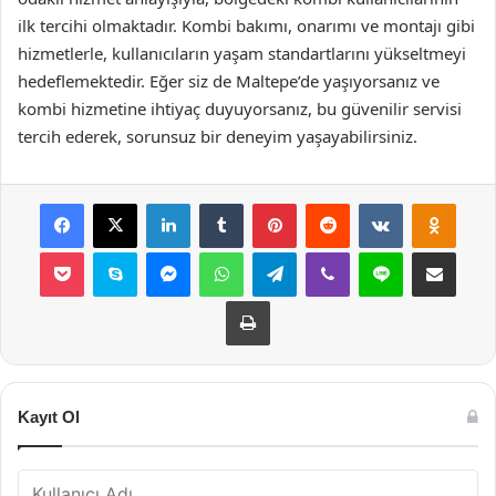
ilk tercihi olmaktadır. Kombi bakımı, onarımı ve montajı gibi
hizmetlerle, kullanıcıların yaşam standartlarını yükseltmeyi
hedeflemektedir. Eğer siz de Maltepe’de yaşıyorsanız ve
kombi hizmetine ihtiyaç duyuyorsanız, bu güvenilir servisi
tercih ederek, sorunsuz bir deneyim yaşayabilirsiniz.
Facebook
X
LinkedIn
Tumblr
Pinterest
Reddit
VKontakte
Odnok
Pocket
Skype
Messenger
WhatsApp
Telegram
Viber
Line
E-Posta ile payla
Yazdır
Kayıt Ol