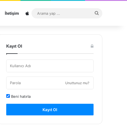
Sitemap
Arama
İletişim
yap
...
Kayıt Ol
Unuttunuz mu?
Beni hatırla
Kayıt Ol