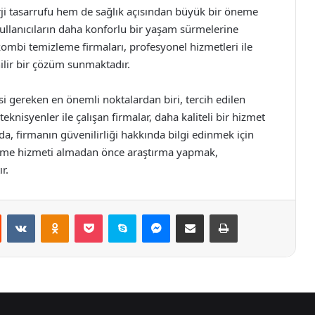
i tasarrufu hem de sağlık açısından büyük bir öneme
 kullanıcıların daha konforlu bir yaşam sürmelerine
ombi temizleme firmaları, profesyonel hizmetleri ile
nilir bir çözüm sunmaktadır.
i gereken en önemli noktalardan biri, tercih edilen
 teknisyenler ile çalışan firmalar, daha kaliteli bir hizmet
da, firmanın güvenilirliği hakkında bilgi edinmek için
leme hizmeti almadan önce araştırma yapmak,
r.
st
Reddit
VKontakte
Odnoklassniki
Pocket
Skype
Messenger
E-Posta ile paylaş
Yazdır