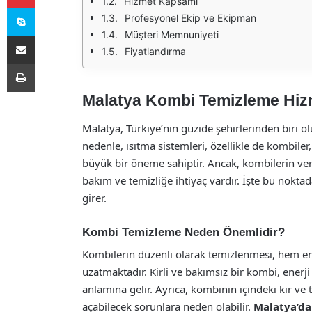
Hizmet Kapsamı
Skype
Profesyonel Ekip ve Ekipman
Müşteri Memnuniyeti
E-Posta ile paylaş
Fiyatlandırma
Yazdır
Malatya Kombi Temizleme Hizm
Malatya, Türkiye’nin güzide şehirlerinden biri o
nedenle, ısıtma sistemleri, özellikle de kombile
büyük bir öneme sahiptir. Ancak, kombilerin ver
bakım ve temizliğe ihtiyaç vardır. İşte bu nokta
girer.
Kombi Temizleme Neden Önemlidir?
Kombilerin düzenli olarak temizlenmesi, hem e
uzatmaktadır. Kirli ve bakımsız bir kombi, enerji
anlamına gelir. Ayrıca, kombinin içindeki kir ve 
açabilecek sorunlara neden olabilir.
Malatya’da