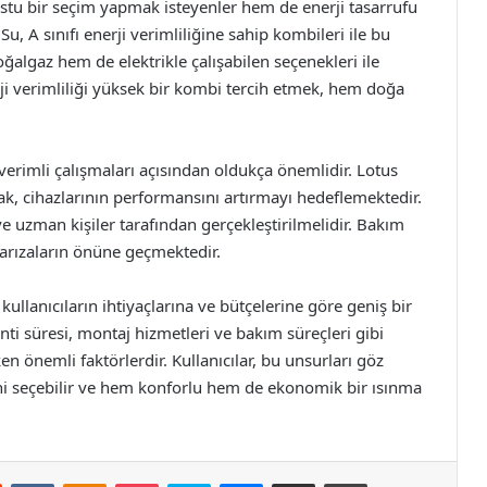
ostu bir seçim yapmak isteyenler hem de enerji tasarrufu
 Su, A sınıfı enerji verimliliğine sahip kombileri ile bu
ğalgaz hem de elektrikle çalışabilen seçenekleri ile
erji verimliliği yüksek bir kombi tercih etmek, hem doğa
erimli çalışmaları açısından oldukça önemlidir. Lotus
rak, cihazlarının performansını artırmayı hedeflemektedir.
ve uzman kişiler tarafından gerçekleştirilmelidir. Bakım
arızaların önüne geçmektedir.
 kullanıcıların ihtiyaçlarına ve bütçelerine göre geniş bir
nti süresi, montaj hizmetleri ve bakım süreçleri gibi
n önemli faktörlerdir. Kullanıcılar, bu unsurları göz
 seçebilir ve hem konforlu hem de ekonomik bir ısınma
st
Reddit
VKontakte
Odnoklassniki
Pocket
Skype
Messenger
E-Posta ile paylaş
Yazdır