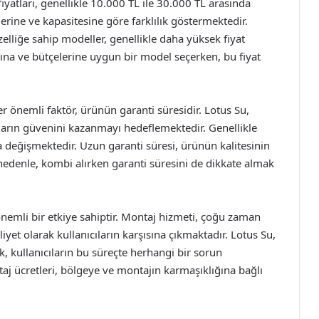
yatları, genellikle 10.000 TL ile 30.000 TL arasında
lerine ve kapasitesine göre farklılık göstermektedir.
elliğe sahip modeller, genellikle daha yüksek fiyat
larına ve bütçelerine uygun bir model seçerken, bu fiyat
 önemli faktör, ürünün garanti süresidir. Lotus Su,
ıların güvenini kazanmayı hedeflemektedir. Genellikle
nda değişmektedir. Uzun garanti süresi, ürünün kalitesinin
nedenle, kombi alırken garanti süresini de dikkate almak
nemli bir etkiye sahiptir. Montaj hizmeti, çoğu zaman
yet olarak kullanıcıların karşısına çıkmaktadır. Lotus Su,
k, kullanıcıların bu süreçte herhangi bir sorun
j ücretleri, bölgeye ve montajın karmaşıklığına bağlı