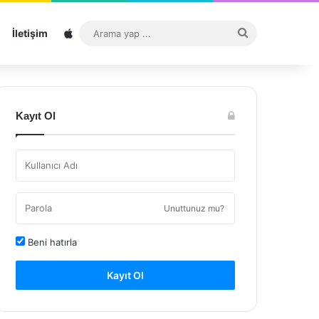
Sitemap
Arama
İletişim
yap
...
Kayıt Ol
Unuttunuz mu?
Beni hatırla
Kayıt Ol