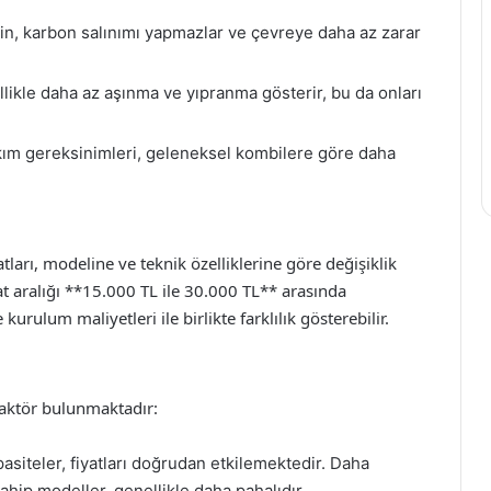
için, karbon salınımı yapmazlar ve çevreye daha az zarar
llikle daha az aşınma ve yıpranma gösterir, bu da onları
ım gereksinimleri, geleneksel kombilere göre daha
atları, modeline ve teknik özelliklerine göre değişiklik
t aralığı **15.000 TL ile 30.000 TL** arasında
kurulum maliyetleri ile birlikte farklılık gösterebilir.
faktör bulunmaktadır:
asiteler, fiyatları doğrudan etkilemektedir. Daha
ahip modeller, genellikle daha pahalıdır.