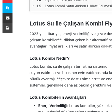
Skype
Lotus Kombi Satın Alırken Dikkat Edilmes
E-Posta ile paylaş
Lotus Su ile Çalışan Kombi Fiy
Yazdır
2023 yılı itibarıyla, enerji verimliliği ve çevre d
çalışan kombiler**, dikkat çeken bir alternatif 
avantajları, fiyat aralıkları ve satın alırken dik
Lotus Kombi Nedir?
Lotus kombi, su ile çalışan bir ısıtma sistemidir.
suyun ısıtılması ve bu ısının evin ısıtılmasında 
büyük avantajı, **çevre dostu olmaları** ve enerj
sistemler, genellikle daha az bakım gerektirir v
Lotus Kombilerin Avantajları
Enerji Verimliliği:
Lotus kombiler, yüksek en
maliyetlerini düşürmesine yardımcı olur.