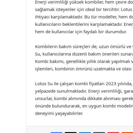
Enerji verimliliği yüksek kombiler, hem çevre d
sağlamak isteyenler için ideal bir tercihtir. Lotus
ihtiyacı karşılamaktadır. Bu tür modeller, hem do
kullanıcıların beklentilerini karşılamaktadır. En
hem de kullanıcılar için faydalı bir durumdur.
Kombilerin bakım süreçleri de, uzun ömürlü ve v
Su, kullanıcılarına düzenli bakım önerileri suna
Kombi bakımı, genellikle yıllık olarak yapılmalı 
işlemleri, kombinin ömrünü uzatmakta ve olası 
Lotus Su ile çalışan kombi fiyatları 2023 yılında,
yelpazede sunulmaktadır. Enerji verimliliği, gara
unsurlar, kombi alımında dikkate alınması gereke
önünde bulundurarak, en uygun kombi modelini
deneyimi yaşayabilirler.
Facebook
X
LinkedIn
Tumblr
Pintere