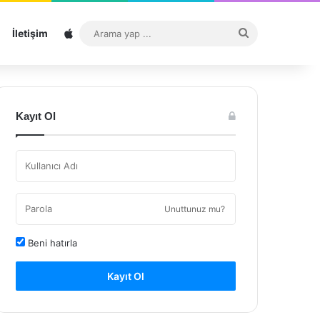
Sitemap
Arama
İletişim
yap
...
Kayıt Ol
Unuttunuz mu?
Beni hatırla
Kayıt Ol