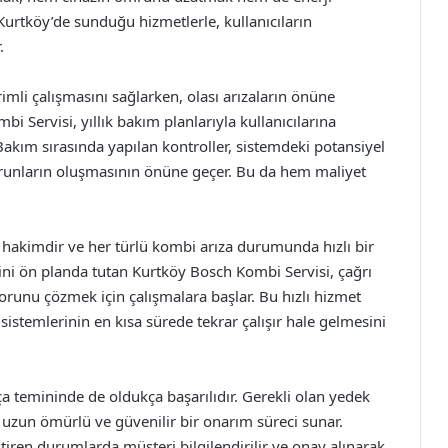
. Kurtköy’de sunduğu hizmetlerle, kullanıcıların
.
imli çalışmasını sağlarken, olası arızaların önüne
 Servisi, yıllık bakım planlarıyla kullanıcılarına
akım sırasında yapılan kontroller, sistemdeki potansiyel
orunların oluşmasının önüne geçer. Bu da hem maliyet
 hakimdir ve her türlü kombi arıza durumunda hızlı bir
ni ön planda tutan Kurtköy Bosch Kombi Servisi, çağrı
sorunu çözmek için çalışmalara başlar. Bu hızlı hizmet
sistemlerinin en kısa sürede tekrar çalışır hale gelmesini
a temininde de oldukça başarılıdır. Gerekli olan yedek
k, uzun ömürlü ve güvenilir bir onarım süreci sunar.
ren durumlarda müşteri bilgilendirilir ve onay alınarak