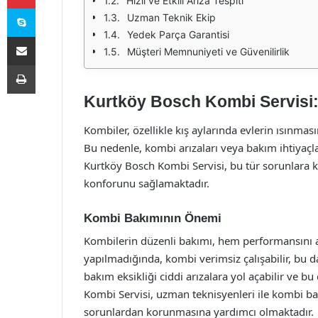
Hızlı ve Etkili Arıza Tespiti
Skype
Uzman Teknik Ekip
Yedek Parça Garantisi
E-Posta ile paylaş
Müşteri Memnuniyeti ve Güvenilirlik
Yazdır
Kurtköy Bosch Kombi Servisi: 
Kombiler, özellikle kış aylarında evlerin ısınma
Bu nedenle, kombi arızaları veya bakım ihtiyaçları
Kurtköy Bosch Kombi Servisi, bu tür sorunlara ka
konforunu sağlamaktadır.
Kombi Bakımının Önemi
Kombilerin düzenli bakımı, hem performansını
yapılmadığında, kombi verimsiz çalışabilir, bu d
bakım eksikliği ciddi arızalara yol açabilir ve 
Kombi Servisi, uzman teknisyenleri ile kombi bakı
sorunlardan korunmasına yardımcı olmaktadır.