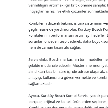
verimliliğini artırmak için kritik öneme sahiptir
ihtiyaçlarına hızlı ve etkili çözümler sunmaktadır
Kombilerin düzenli bakımı, ısıtma sisteminin ver
geçilmesine de yardımcı olur. Kurtköy Bosch Kombi
kombilerinin performansını artırmayı hedefler. B
sorunları önceden tespit ederek, daha büyük s
hem de zaman tasarrufu sağlar.
Servis ekibi, Bosch markasının tüm modellerine
şekilde müdahale edebilir. Müşteri memnuniyeti
alındıktan kısa bir süre içinde adrese ulaşarak, 
anlayışı, kullanıcılara güven vermekte ve kombi 
sağlamaktadır.
Ayrıca, Kurtköy Bosch Kombi Servisi, yedek parç
parçalar, orijinal ve kaliteli ürünlerden seçilere
Kombi arızası durumunda, parça değişimi gerekti