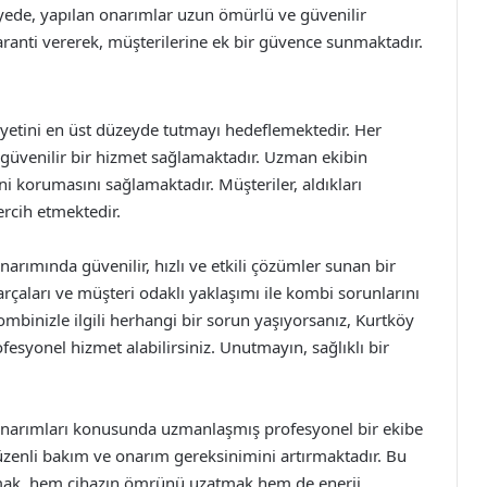
yede, yapılan onarımlar uzun ömürlü ve güvenilir
aranti vererek, müşterilerine ek bir güvence sunmaktadır.
etini en üst düzeyde tutmayı hedeflemektedir. Her
 güvenilir bir hizmet sağlamaktadır. Uzman ekibin
ini korumasını sağlamaktadır. Müşteriler, aldıkları
rcih etmektedir.
rımında güvenilir, hızlı ve etkili çözümler sunan bir
arçaları ve müşteri odaklı yaklaşımı ile kombi sorunlarını
mbinizle ilgili herhangi bir sorun yaşıyorsanız, Kurtköy
ofesyonel hizmet alabilirsiniz. Unutmayın, sağlıklı bir
onarımları konusunda uzmanlaşmış profesyonel bir ekibe
düzenli bakım ve onarım gereksinimini artırmaktadır. Bu
lışmak, hem cihazın ömrünü uzatmak hem de enerji