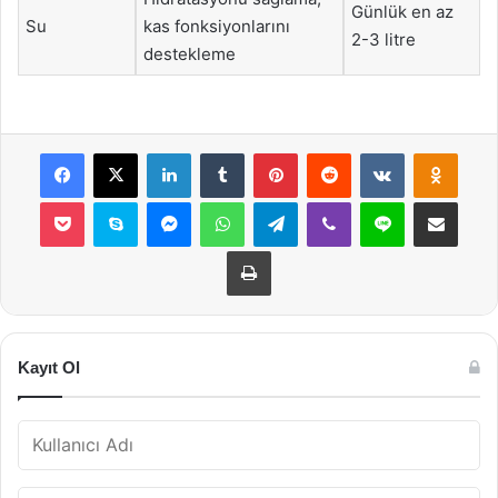
Günlük en az
Su
kas fonksiyonlarını
2-3 litre
destekleme
Facebook
X
LinkedIn
Tumblr
Pinterest
Reddit
VKontakte
Odnok
Pocket
Skype
Messenger
WhatsApp
Telegram
Viber
Line
E-Posta ile payla
Yazdır
Kayıt Ol