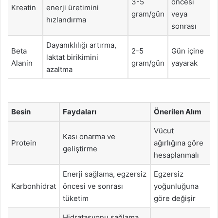
3-5
öncesi
Kreatin
enerji üretimini
gram/gün
veya
hızlandırma
sonrası
Dayanıklılığı artırma,
Beta
2-5
Gün içine
laktat birikimini
Alanin
gram/gün
yayarak
azaltma
Besin
Faydaları
Önerilen Alım
Vücut
Kası onarma ve
Protein
ağırlığına göre
geliştirme
hesaplanmalı
Enerji sağlama, egzersiz
Egzersiz
Karbonhidrat
öncesi ve sonrası
yoğunluğuna
tüketim
göre değişir
Hidratasyonu sağlama,