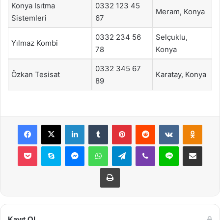
Konya Isıtma
0332 123 45
Meram, Konya
Sistemleri
67
0332 234 56
Selçuklu,
Yılmaz Kombi
78
Konya
0332 345 67
Özkan Tesisat
Karatay, Konya
89
Facebook
X
LinkedIn
Tumblr
Pinterest
Reddit
VKontakte
Odnok
Pocket
Skype
Messenger
WhatsApp
Telegram
Viber
Line
E-Posta ile payla
Yazdır
Kayıt Ol