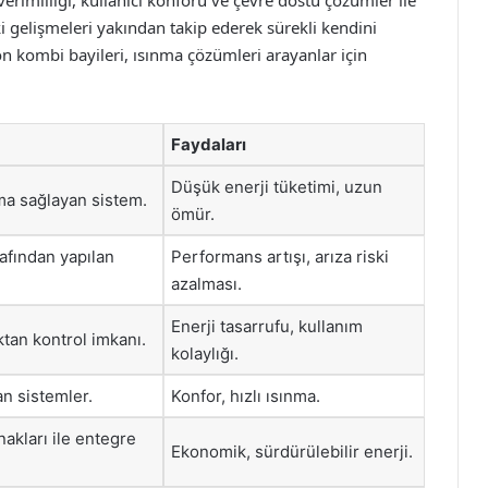
erimliliği, kullanıcı konforu ve çevre dostu çözümler ile
i gelişmeleri yakından takip ederek sürekli kendini
on kombi bayileri, ısınma çözümleri arayanlar için
Faydaları
Düşük enerji tüketimi, uzun
tma sağlayan sistem.
ömür.
afından yapılan
Performans artışı, arıza riski
azalması.
Enerji tasarrufu, kullanım
tan kontrol imkanı.
kolaylığı.
an sistemler.
Konfor, hızlı ısınma.
nakları ile entegre
Ekonomik, sürdürülebilir enerji.