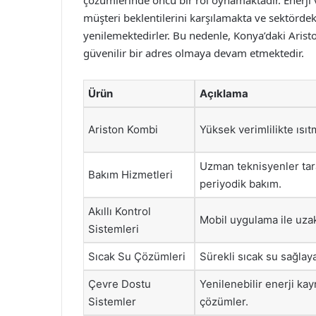
çözümlerinde öncü bir rol oynamaktadır. Enerji v
müşteri beklentilerini karşılamakta ve sektördek
yenilemektedirler. Bu nedenle, Konya’daki Arist
güvenilir bir adres olmaya devam etmektedir.
Ürün
Açıklama
Ariston Kombi
Yüksek verimlilikte ısı
Uzman teknisyenler tar
Bakım Hizmetleri
periyodik bakım.
Akıllı Kontrol
Mobil uygulama ile uzak
Sistemleri
Sıcak Su Çözümleri
Sürekli sıcak su sağlay
Çevre Dostu
Yenilenebilir enerji kay
Sistemler
çözümler.