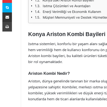
Konya'daki Ariston Kombi Bayileri
Skype
Isıtma Çözümleri ve Avantajları
Enerji Verimliliği ve Ekonomik Kullanım
E-Posta ile paylaş
Müşteri Memnuniyeti ve Destek Hizmetler
Yazdır
Konya Ariston Kombi Bayileri 
Isıtma sistemleri, konforlu bir yaşam alanı sağ
hem verimliliği hem de kullanıcı konforunu ön 
Ariston kombi bayileri, bu kaliteli ürünleri tüke
bir rol oynamaktadır.
Ariston Kombi Nedir?
Ariston, dünya genelinde tanınan bir marka olup
yelpazesine sahiptir. Kombiler, merkezi ısıtma si
kombiler, yüksek verimlilikleri ve düşük enerji t
konutlarda hem de ticari alanlarda kullanılabilec