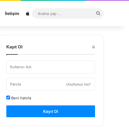
Sitemap
Arama
İletişim
yap
...
Kayıt Ol
Unuttunuz mu?
Beni hatırla
Kayıt Ol