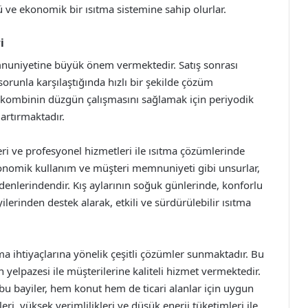
 ve ekonomik bir ısıtma sistemine sahip olurlar.
i
mnuniyetine büyük önem vermektedir. Satış sonrası
 sorunla karşılaştığında hızlı bir şekilde çözüm
 kombinin düzgün çalışmasını sağlamak için periyodik
artırmaktadır.
eri ve profesyonel hizmetleri ile ısıtma çözümlerinde
ekonomik kullanım ve müşteri memnuniyeti gibi unsurlar,
denlerindendir. Kış aylarının soğuk günlerinde, konforlu
lerinden destek alarak, etkili ve sürdürülebilir ısıtma
a ihtiyaçlarına yönelik çeşitli çözümler sunmaktadır. Bu
ün yelpazesi ile müşterilerine kaliteli hizmet vermektedir.
u bayiler, hem konut hem de ticari alanlar için uygun
i, yüksek verimlilikleri ve düşük enerji tüketimleri ile