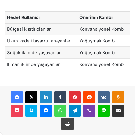
Hedef Kullanıcı
Önerilen Kombi
Bütçesi kısıtlı olanlar
Konvansiyonel Kombi
Uzun vadeli tasarruf arayanlar
Yoğuşmalı Kombi
Soğuk iklimde yaşayanlar
Yoğuşmalı Kombi
Ilıman iklimde yaşayanlar
Konvansiyonel Kombi
Facebook
X
LinkedIn
Tumblr
Pinterest
Reddit
VKontakte
Odnok
Pocket
Skype
Messenger
WhatsApp
Telegram
Viber
Line
E-Posta ile payla
Yazdır