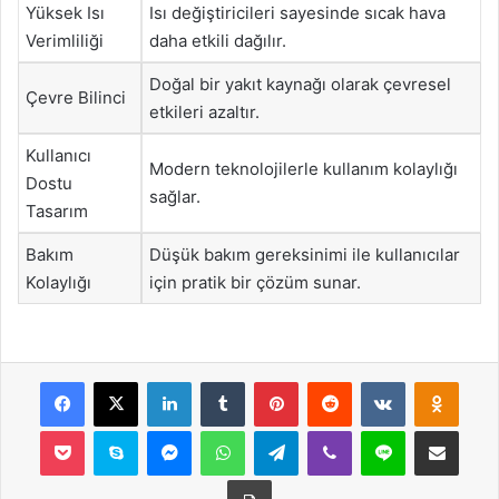
Yüksek Isı
Isı değiştiricileri sayesinde sıcak hava
Verimliliği
daha etkili dağılır.
Doğal bir yakıt kaynağı olarak çevresel
Çevre Bilinci
etkileri azaltır.
Kullanıcı
Modern teknolojilerle kullanım kolaylığı
Dostu
sağlar.
Tasarım
Bakım
Düşük bakım gereksinimi ile kullanıcılar
Kolaylığı
için pratik bir çözüm sunar.
Facebook
X
LinkedIn
Tumblr
Pinterest
Reddit
VKontakte
Odnok
Pocket
Skype
Messenger
WhatsApp
Telegram
Viber
Line
E-Posta ile payla
Yazdır