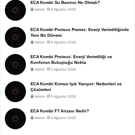
ECA Kombi Su Basıncı Ne Olmalı?
Admin
6 Ağustos 2026
ECA Kombi Proteus Premix: Enerji Verimliliğinde
Yeni Bir Dönem
Admin
6 Ağustos 2026
ECA Kombi Proteus: Enerji Verimliliği ve
Konforun Buluştuğu Nokta
Admin
5 Ağustos 2026
ECA Kombi Kırmızı Işık Yanıyor: Nedenleri ve
Çözümleri
Admin
5 Ağustos 2026
ECA Kombi F7 Arızası Nedir?
Admin
4 Ağustos 2026