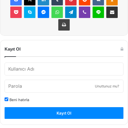
Pocket
Skype
Messenger
WhatsApp
Telegram
Viber
Line
E-Posta ile payla
Yazdır
Kayıt Ol
Unuttunuz mu?
Beni hatırla
Kayıt Ol