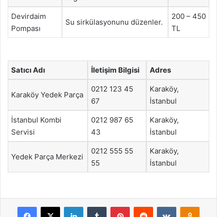
Devirdaim
200 – 450
Su sirkülasyonunu düzenler.
Pompası
TL
Satıcı Adı
İletişim Bilgisi
Adres
0212 123 45
Karaköy,
Karaköy Yedek Parça
67
İstanbul
İstanbul Kombi
0212 987 65
Karaköy,
Servisi
43
İstanbul
0212 555 55
Karaköy,
Yedek Parça Merkezi
55
İstanbul
Facebook
X
LinkedIn
Tumblr
Pinterest
Reddit
VKontakte
Odnok