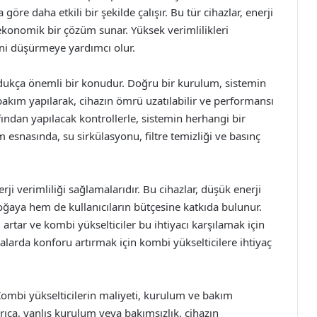
göre daha etkili bir şekilde çalışır. Bu tür cihazlar, enerji
konomik bir çözüm sunar. Yüksek verimlilikleri
rini düşürmeye yardımcı olur.
dukça önemli bir konudur. Doğru bir kurulum, sistemin
i bakım yapılarak, cihazın ömrü uzatılabilir ve performansı
rafından yapılacak kontrollerle, sistemin herhangi bir
 esnasında, su sirkülasyonu, filtre temizliği ve basınç
rji verimliliği sağlamalarıdır. Bu cihazlar, düşük enerji
ğaya hem de kullanıcıların bütçesine katkıda bulunur.
ı artar ve kombi yükselticiler bu ihtiyacı karşılamak için
nalarda konforu artırmak için kombi yükselticilere ihtiyaç
Kombi yükselticilerin maliyeti, kurulum ve bakım
Ayrıca, yanlış kurulum veya bakımsızlık, cihazın