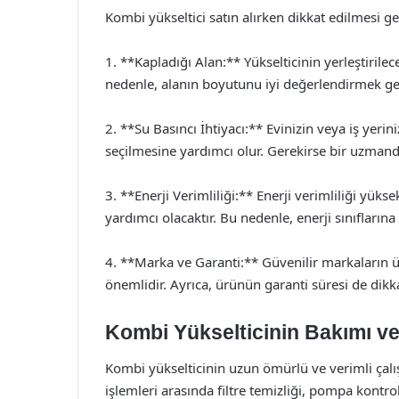
Kombi yükseltici satın alırken dikkat edilmesi 
1. **Kapladığı Alan:** Yükselticinin yerleştirile
nedenle, alanın boyutunu iyi değerlendirmek ger
2. **Su Basıncı İhtiyacı:** Evinizin veya iş yeri
seçilmesine yardımcı olur. Gerekirse bir uzmand
3. **Enerji Verimliliği:** Enerji verimliliği yü
yardımcı olacaktır. Bu nedenle, enerji sınıfların
4. **Marka ve Garanti:** Güvenilir markaların ür
önemlidir. Ayrıca, ürünün garanti süresi de dikka
Kombi Yükselticinin Bakımı ve
Kombi yükselticinin uzun ömürlü ve verimli çalış
işlemleri arasında filtre temizliği, pompa kontrolü