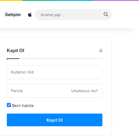
Sitemap
Arama
İletişim
yap
...
Kayıt Ol
Unuttunuz mu?
Beni hatırla
Kayıt Ol