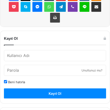
Pocket
Skype
Messenger
WhatsApp
Telegram
Viber
Line
E-Posta ile payla
Yazdır
Kayıt Ol
Unuttunuz mu?
Beni hatırla
Kayıt Ol