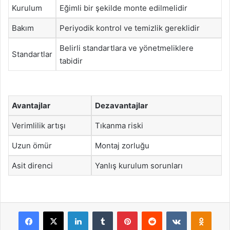
Kurulum
Eğimli bir şekilde monte edilmelidir
Bakım
Periyodik kontrol ve temizlik gereklidir
Belirli standartlara ve yönetmeliklere
Standartlar
tabidir
Avantajlar
Dezavantajlar
Verimlilik artışı
Tıkanma riski
Uzun ömür
Montaj zorluğu
Asit direnci
Yanlış kurulum sorunları
Facebook
X
LinkedIn
Tumblr
Pinterest
Reddit
VKontakte
Odnok