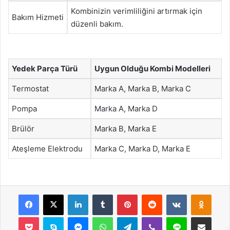
Kombinizin verimliliğini artırmak için
Bakım Hizmeti
düzenli bakım.
Yedek Parça Türü
Uygun Olduğu Kombi Modelleri
Termostat
Marka A, Marka B, Marka C
Pompa
Marka A, Marka D
Brülör
Marka B, Marka E
Ateşleme Elektrodu
Marka C, Marka D, Marka E
Facebook
X
LinkedIn
Tumblr
Pinterest
Reddit
VKontakte
Odnok
Pocket
Skype
Messenger
WhatsApp
Telegram
Viber
Line
E-Posta ile payla