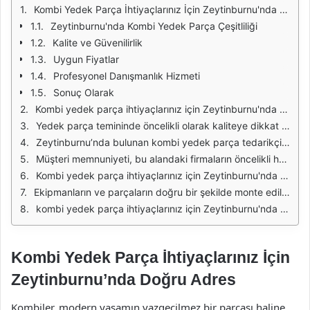
Kombi Yedek Parça İhtiyaçlarınız İçin Zeytinburnu'nda Doğru Adres
Zeytinburnu'nda Kombi Yedek Parça Çeşitliliği
Kalite ve Güvenilirlik
Uygun Fiyatlar
Profesyonel Danışmanlık Hizmeti
Sonuç Olarak
Kombi yedek parça ihtiyaçlarınız için Zeytinburnu'nda doğru adres, sektördeki en güvenilir ve kapsamlı hizmetleri sunan bir noktadır. Kombi sistemleri, ev ve iş yeri ısınmasında önemli bir rol oynar; bu nedenle, yedek parça ihtiyaçlarının zamanında karşılanması gerekmektedir. Zeytinburnu'ndaki hizmet sağlayıcılar, bu alanda uzmanlaşmış ekipleri ile anında çözüm sunmaktadır.
Yedek parça temininde öncelikli olarak kaliteye dikkat edilmesi gerekir. Zeytinburnu'ndaki firmalar, orijinal ve yüksek kaliteli ürünler sunarak, kombinizin performansını artırmayı hedefler. Kaliteli parçalar, sadece kombinizin ömrünü uzatmakla kalmaz, aynı zamanda enerji tasarrufu sağlar ve daha düşük fatura maliyetleri anlamına gelir.
Zeytinburnu’nda bulunan kombi yedek parça tedarikçileri, geniş bir ürün yelpazesine sahiptir. Termostatlar, pompa arızaları, brülörler ve diğer bileşenler gibi çeşitli parçaları bulmak mümkündür. Bu çeşitlilik, müşterilerin ihtiyaçlarına en uygun çözümleri bulmalarını kolaylaştırır.
Müşteri memnuniyeti, bu alandaki firmaların öncelikli hedeflerinden biridir. Zeytinburnu’ndaki hizmet sağlayıcılar, sadece ürün satışı ile sınırlı kalmayıp, aynı zamanda montaj ve bakım hizmetleri de sunmaktadır. Böylece, yedek parça değişimi sonrası kombinizin düzgün çalıştığından emin olabilirsiniz.
Kombi yedek parça ihtiyaçlarınız için Zeytinburnu'nda doğru adres, aynı zamanda hızlı hizmet sunma kapasitesine de sahiptir. Acil durumlarda, hızlı bir şekilde yedek parça temin etmek büyük bir avantaj sağlar. Bu sayede, kombinizde oluşabilecek arızalar kısa süre içinde çözüme kavuşturulur.
Ekipmanların ve parçaların doğru bir şekilde monte edilmesi, sistemin verimliliği açısından kritik öneme sahiptir. Zeytinburnu'ndaki firmalar, alanında uzman teknisyenleri ile profesyonel bir hizmet sunarak, kombi sistemlerinizin en iyi şekilde çalışmasını sağlar. Bu da uzun vadede maliyetlerinizi düşürür.
kombi yedek parça ihtiyaçlarınız için Zeytinburnu'nda birçok avantaj sunan firmalar mevcuttur. Kaliteli ürünler, hızlı hizmet ve uzman kadro ile kombi sistemlerinizin bakımı için en doğru adres burasıdır. İhtiyacınız olan her türlü yedek parçayı güvenle temin edebilir, kombinizin performansını artırabilirsiniz.
Kombi Yedek Parça İhtiyaçlarınız İçin
Zeytinburnu’nda Doğru Adres
Kombiler, modern yaşamın vazgeçilmez bir parçası haline