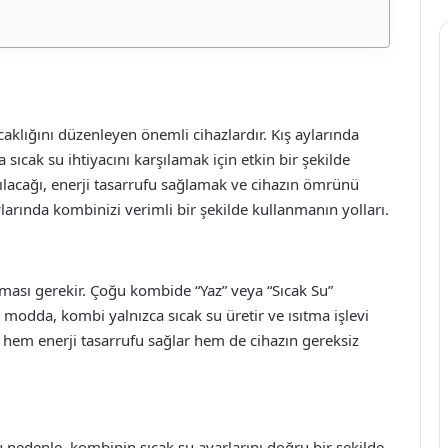
aklığını düzenleyen önemli cihazlardır. Kış aylarında
a sıcak su ihtiyacını karşılamak için etkin bir şekilde
anılacağı, enerji tasarrufu sağlamak ve cihazın ömrünü
arında kombinizi verimli bir şekilde kullanmanın yolları.
ası gerekir. Çoğu kombide “Yaz” veya “Sıcak Su”
dda, kombi yalnızca sıcak su üretir ve ısıtma işlevi
 hem enerji tasarrufu sağlar hem de cihazın gereksiz
 Bu nedenle, kombinin sıcak su ayarlarını doğru bir şekilde