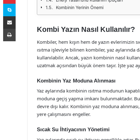
Skype
Kombinin Yerinin Önemi
E-Posta ile paylaş
Kombi Yazın Nasıl Kullanılır?
Yazdır
Kombiler, hem kışın hem de yazın evlerimizin sıc
ısıtma işleviyle bilinen kombiler, yaz aylarında d
kullanılabilir. Ancak, yazın kombinin nasıl kull
uzatmak açısından büyük önem taşır. İşte yaz ayl
Kombinin Yaz Moduna Alınması
Yaz aylarında kombinin ısıtma modunun kapatılm
moduna geçiş yapma imkanı bulunmaktadır. Bu mo
devre dışı kalır. Kombinin yaz moduna alınması,
yere çalışmasını engeller.
Sıcak Su İhtiyacının Yönetimi
Yaz aylarında sıcak su ihtiyacı genellikle artar.