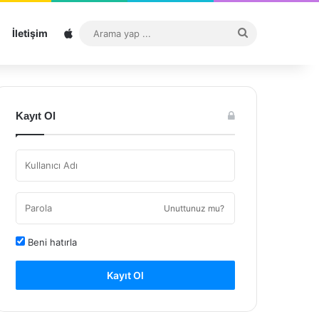
Sitemap
Arama
İletişim
yap
...
Kayıt Ol
Unuttunuz mu?
Beni hatırla
Kayıt Ol