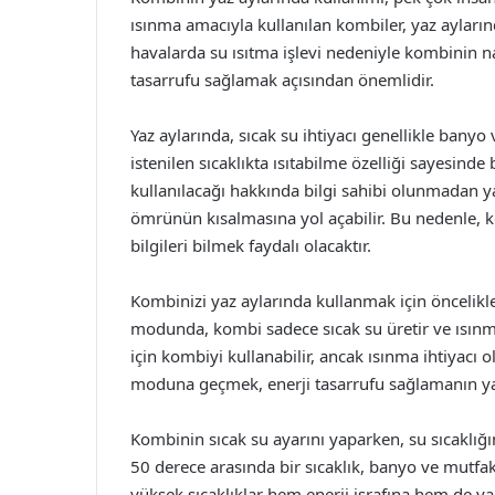
ısınma amacıyla kullanılan kombiler, yaz ayların
havalarda su ısıtma işlevi nedeniyle kombinin nas
tasarrufu sağlamak açısından önemlidir.
Yaz aylarında, sıcak su ihtiyacı genellikle banyo
istenilen sıcaklıkta ısıtabilme özelliği sayesinde
kullanılacağı hakkında bilgi sahibi olunmadan ya
ömrünün kısalmasına yol açabilir. Bu nedenle, ko
bilgileri bilmek faydalı olacaktır.
Kombinizi yaz aylarında kullanmak için öncelik
modunda, kombi sadece sıcak su üretir ve ısınma 
için kombiyi kullanabilir, ancak ısınma ihtiyac
moduna geçmek, enerji tasarrufu sağlamanın yanı
Kombinin sıcak su ayarını yaparken, su sıcaklığ
50 derece arasında bir sıcaklık, banyo ve mutfak ih
yüksek sıcaklıklar hem enerji israfına hem de yan