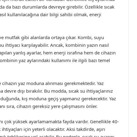
da da bazı durumlarda devreye girebilir. Özellikle sıcak
ıl kullanılacağına dair bilgi sahibi olmak, enerji
 ve mutfak gibi alanlarda ortaya çıkar. Kombi, suyu
 bu ihtiyacı karşılayabilir. Ancak, kombinin yazın nasıl
pılan yanlış ayarlar, hem enerji israfına hem de cihazın
mbinin yaz aylarındaki kullanımı ile ilgili bazı temel
le cihazın yaz moduna alınması gerekmektedir. Yaz
devre dışı bırakılır. Bu modda, sıcak su ihtiyaçlarınız
ı olduğunda, kış moduna geçiş yapmanız gerekecektir. Yaz
 sıra, cihazın gereksiz yere çalışmasını önler.
ını çok yüksek ayarlamamakta fayda vardır. Genellikle 40-
tiyaçları için yeterli olacaktır. Aksi takdirde, aşırı
ık tehlikesine yol açabilir. Bu nedenle, sıcak su ayarını