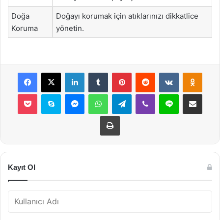
Doğa
Doğayı korumak için atıklarınızı dikkatlice
Koruma
yönetin.
Facebook
X
LinkedIn
Tumblr
Pinterest
Reddit
VKontakte
Odnok
Pocket
Skype
Messenger
WhatsApp
Telegram
Viber
Line
E-Posta ile payla
Yazdır
Kayıt Ol