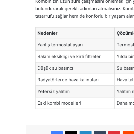
Kombinizin uzun süre çalışmasını önlemek için 
bulundurarak gerekli adımları atmalısınız. Komb
tasarrufu sağlar hem de konforlu bir yaşam alan
Nedenler
Çözüml
Yanlış termostat ayarı
Termosta
Bakım eksikliği ve kirli filtreler
Yılda bi
Düşük su basıncı
Su basın
Radyatörlerde hava kalıntıları
Hava ta
Yetersiz yalıtım
Yalıtım
Eski kombi modelleri
Daha mo
Facebook
X
LinkedIn
Tumblr
Pintere