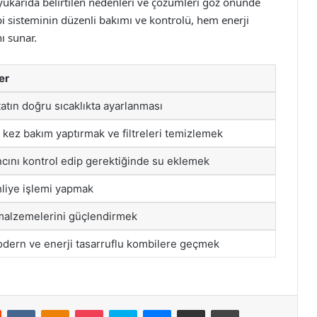
yukarıda belirtilen nedenleri ve çözümleri göz önünde
i sisteminin düzenli bakımı ve kontrolü, hem enerji
ı sunar.
er
tın doğru sıcaklıkta ayarlanması
r kez bakım yaptırmak ve filtreleri temizlemek
cını kontrol edip gerektiğinde su eklemek
hliye işlemi yapmak
 malzemelerini güçlendirmek
dern ve enerji tasarruflu kombilere geçmek
st
Reddit
VKontakte
Odnoklassniki
Pocket
Skype
Messenger
E-Posta ile paylaş
Yazdır