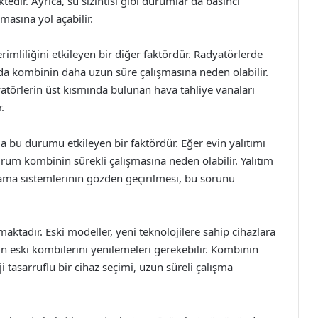
dir. Ayrıca, su sızıntısı gibi durumlar da basıncı
masına yol açabilir.
rimliliğini etkileyen bir diğer faktördür. Radyatörlerde
 da kombinin daha uzun süre çalışmasına neden olabilir.
dyatörlerin üst kısmında bulunan hava tahliye vanaları
.
a bu durumu etkileyen bir faktördür. Eğer evin yalıtımı
durum kombinin sürekli çalışmasına neden olabilir. Yalıtım
ama sistemlerinin gözden geçirilmesi, bu sorunu
ktadır. Eski modeller, yeni teknolojilere sahip cihazlara
rın eski kombilerini yenilemeleri gerekebilir. Kombinin
i tasarruflu bir cihaz seçimi, uzun süreli çalışma