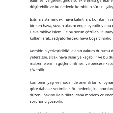
edilmesi ve gerektiğinde su eklenmesi gerekmekte
düşürebilir ve bu nedenle kombinin sürekli çalış
Isıtma sistemindeki hava kalıntıları, kombinin ve
biriken hava, suyun akışını engelleyebilir ve bu
Hava tahliye işlemi ile bu sorun çözülebilir. Ra
kullanılarak, radyatörlerdeki hava boşaltılmalıdır
Kombinin yerleştirildiği alanın yalıtım durumu d
yetersizse, sıcak hava dışarıya kaçabilir ve bu 
malzemelerinin güçlendirilmesi ve pencere kap
çözebilir.
kombinin yaşı ve modeli de önemli bir rol oynama
göre daha az verimlidir. Bu nedenle, kullanıcıla
düzenli bakımı ile birlikte, daha modern ve enerj
sorununu çözebilir.