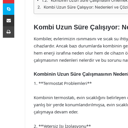
Kombinin Uzun Süre Çalışmasını Önlemek
Skype
Kombi Uzun Süre Çalışıyor: Nedenleri ve Çöz
E-Posta ile paylaş
Kombi Uzun Süre Çalışıyor: N
Yazdır
Kombiler, evlerimizin ısınmasını ve sıcak su iht
cihazlardır. Ancak bazı durumlarda kombinin ge
hem enerji israfına neden olur hem de cihazın ö
çalışmasının nedenleri nelerdir ve bu sorunu nası
Kombinin Uzun Süre Çalışmasının Nedenl
1. **Termostat Problemleri**
Kombinin termostatı, evin sıcaklığını belirleyen 
yanlış bir yerde konumlandırılmışsa, evin sıcak
çalışmaya devam eder.
2. **Yetersiz Isı İzolasyonu**