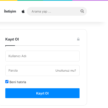
Sitemap
Arama
İletişim
yap
...
Kayıt Ol
Unuttunuz mu?
Beni hatırla
Kayıt Ol