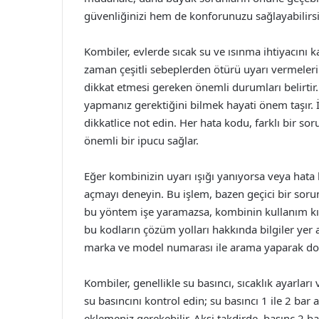
güvenliğinizi hem de konforunuzu sağlayabilirsi
Kombiler, evlerde sıcak su ve ısınma ihtiyacını k
zaman çeşitli sebeplerden ötürü uyarı vermeleri
dikkat etmesi gereken önemli durumları belirtir. 
yapmanız gerektiğini bilmek hayati önem taşır.
dikkatlice not edin. Her hata kodu, farklı bir 
önemli bir ipucu sağlar.
Eğer kombinizin uyarı ışığı yanıyorsa veya hata 
açmayı deneyin. Bu işlem, bazen geçici bir sorun
bu yöntem işe yaramazsa, kombinin kullanım kı
bu kodların çözüm yolları hakkında bilgiler yer 
marka ve model numarası ile arama yaparak doğru
Kombiler, genellikle su basıncı, sıcaklık ayarlar
su basıncını kontrol edin; su basıncı 1 ile 2 bar 
eklemeniz gerekebilir. Aksi takdirde, basınç 2 b