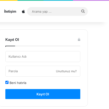
Sitemap
Arama
İletişim
yap
...
Kayıt Ol
Unuttunuz mu?
Beni hatırla
Kayıt Ol