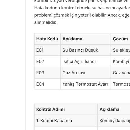
kombiniz uyarı verdiğinde panik yapmamak ve ön
Hata kodunu kontrol etmek, su basıncını ayarl
problemi çözmek için yeterli olabilir. Ancak, 
alınmalıdır.
Hata Kodu
Açıklama
Çözüm
E01
Su Basıncı Düşük
Su ekley
E02
Isıtıcı Aşırı Isındı
Kombiyi 
E03
Gaz Arızası
Gaz vana
E04
Yanlış Termostat Ayarı
Termosta
Kontrol Adımı
Açıklama
1. Kombi Kapatma
Kombiyi kapatı