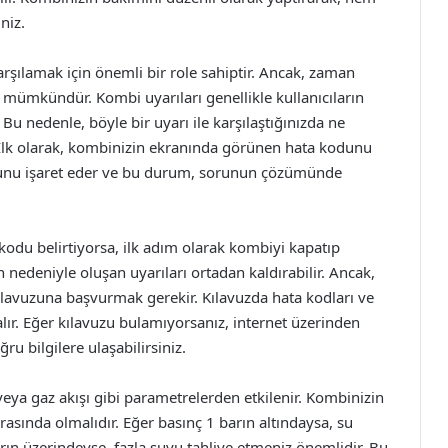
niz.
arşılamak için önemli bir role sahiptir. Ancak, zaman
 mümkündür. Kombi uyarıları genellikle kullanıcıların
Bu nedenle, böyle bir uyarı ile karşılaştığınızda ne
 İlk olarak, kombinizin ekranında görünen hata kodunu
sorunu işaret eder ve bu durum, sorunun çözümünde
kodu belirtiyorsa, ilk adım olarak kombiyi kapatıp
 nedeniyle oluşan uyarıları ortadan kaldırabilir. Ancak,
lavuzuna başvurmak gerekir. Kılavuzda hata kodları ve
alır. Eğer kılavuzu bulamıyorsanız, internet üzerinden
 bilgilere ulaşabilirsiniz.
ı veya gaz akışı gibi parametrelerden etkilenir. Kombinizin
arasında olmalıdır. Eğer basınç 1 barın altındaysa, su
arın üzerindeyse, fazla suyu tahliye etmeniz önemlidir. Bu