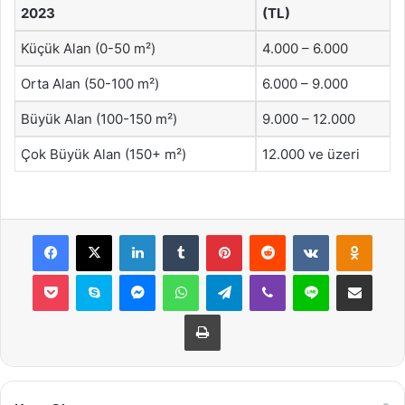
2023
(TL)
Küçük Alan (0-50 m²)
4.000 – 6.000
Orta Alan (50-100 m²)
6.000 – 9.000
Büyük Alan (100-150 m²)
9.000 – 12.000
Çok Büyük Alan (150+ m²)
12.000 ve üzeri
Facebook
X
LinkedIn
Tumblr
Pinterest
Reddit
VKontakte
Odnok
Pocket
Skype
Messenger
WhatsApp
Telegram
Viber
Line
E-Posta ile payla
Yazdır