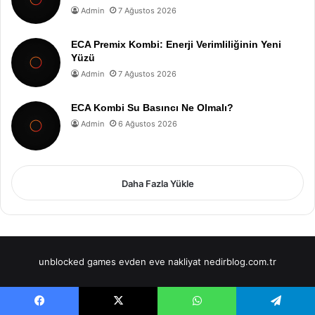
Admin
7 Ağustos 2026
ECA Premix Kombi: Enerji Verimliliğinin Yeni
Yüzü
Admin
7 Ağustos 2026
ECA Kombi Su Basıncı Ne Olmalı?
Admin
6 Ağustos 2026
Daha Fazla Yükle
unblocked games
evden eve nakliyat
nedirblog.com.tr
Facebook
X
WhatsApp
Telegram