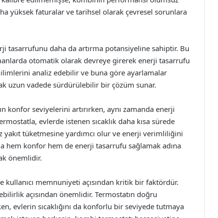
daha yüksek faturalar ve tarihsel olarak çevresel sorunlara
rji tasarrufunu daha da artırma potansiyeline sahiptir. Bu
amanlarda otomatik olarak devreye girerek enerji tasarrufu
ğilimlerini analiz edebilir ve buna göre ayarlamalar
rarak uzun vadede sürdürülebilir bir çözüm sunar.
ın konfor seviyelerini artırırken, aynı zamanda enerji
ermostatla, evlerde istenen sıcaklık daha kısa sürede
z yakıt tüketmesine yardımcı olur ve enerji verimliliğini
a hem konfor hem de enerji tasarrufu sağlamak adına
k önemlidir.
ve kullanıcı memnuniyeti açısından kritik bir faktördür.
bilirlik açısından önemlidir. Termostatın doğru
ken, evlerin sıcaklığını da konforlu bir seviyede tutmaya