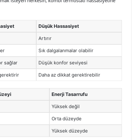
lamak isteyen herkesin, kombi termostatı hassasiyetine
asiyet
Düşük Hassasiyet
Artırır
der
Sık dalgalanmalar olabilir
r sağlar
Düşük konfor seviyesi
erektirir
Daha az dikkat gerektirebilir
üzeyi
Enerji Tasarrufu
Yüksek değil
Orta düzeyde
Yüksek düzeyde