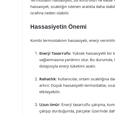
Termostatın hassasiyeti, bu kontrolün ne kadar et
hassasiyet, sıcaklığın istenen aralıkta daha stab
israfına neden olabilir.
Hassasiyetin Önemi
Kombi termostatının hassasiyeti, enerji verimlili
Enerji Tasarrufu
: Yüksek hassasiyetli bir 
sağlanmasına yardımcı olur. Bu durumda, k
dolayısıyla enerji tüketimi azalır.
Rahatlık
: Kullanıcılar, ortam sıcaklığına 
artırır. Düşük hassasiyetli termostatlar, sı
etkileyebilir.
Uzun ömür
: Enerji tasarruflu çalışma, ko
çalışıp durduğunda, parçalar üzerinde dah