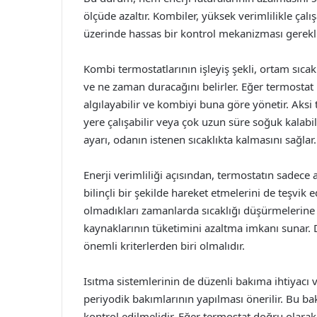
ölçüde azaltır. Kombiler, yüksek verimlilikle çalı
üzerinde hassas bir kontrol mekanizması gerekli
Kombi termostatlarının işleyiş şekli, ortam sıca
ve ne zaman duracağını belirler. Eğer termostat 
algılayabilir ve kombiyi buna göre yönetir. Ak
yere çalışabilir veya çok uzun süre soğuk kalabili
ayarı, odanın istenen sıcaklıkta kalmasını sağlar.
Enerji verimliliği açısından, termostatın sadece a
bilinçli bir şekilde hareket etmelerini de teşvik 
olmadıkları zamanlarda sıcaklığı düşürmelerine o
kaynaklarının tüketimini azaltma imkanı sunar. 
önemli kriterlerden biri olmalıdır.
Isıtma sistemlerinin de düzenli bakıma ihtiyacı v
periyodik bakımlarının yapılması önerilir. Bu ba
kontrol edilmelidir. Eğer termostat doğru olar