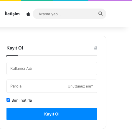
Sitemap
Arama
İletişim
yap
...
Kayıt Ol
Unuttunuz mu?
Beni hatırla
Kayıt Ol