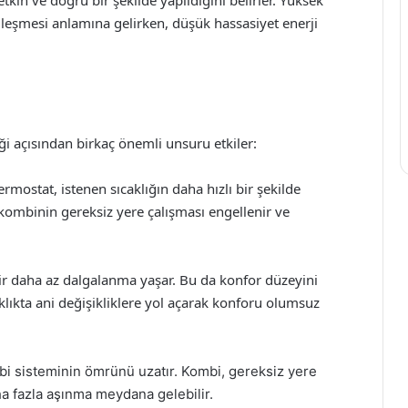
kin ve doğru bir şekilde yapıldığını belirler. Yüksek
illeşmesi anlamına gelirken, düşük hassasiyet enerji
ği açısından birkaç önemli unsuru etkiler:
termostat, istenen sıcaklığın daha hızlı bir şekilde
ombinin gereksiz yere çalışması engellenir ve
dair daha az dalgalanma yaşar. Bu da konfor düzeyini
caklıkta ani değişikliklere yol açarak konforu olumsuz
mbi sisteminin ömrünü uzatır. Kombi, gereksiz yere
a fazla aşınma meydana gelebilir.