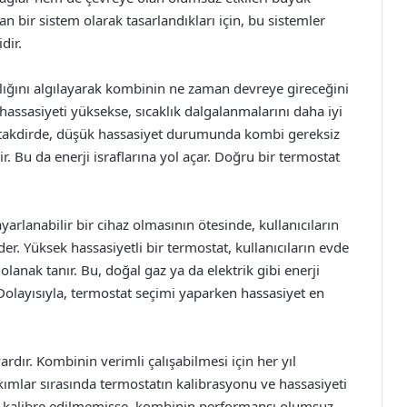
şan bir sistem olarak tasarlandıkları için, bu sistemler
dir.
klığını algılayarak kombinin ne zaman devreye gireceğini
hassasiyeti yüksekse, sıcaklık dalgalanmalarını daha iyi
si takdirde, düşük hassasiyet durumunda kombi gereksiz
r. Bu da enerji israflarına yol açar. Doğru bir termostat
yarlanabilir bir cihaz olmasının ötesinde, kullanıcıların
eder. Yüksek hassasiyetli bir termostat, kullanıcıların evde
lanak tanır. Bu, doğal gaz ya da elektrik gibi enerji
Dolayısıyla, termostat seçimi yaparken hassasiyet en
ardır. Kombinin verimli çalışabilmesi için her yıl
kımlar sırasında termostatın kalibrasyonu ve hassasiyeti
ak kalibre edilmemişse, kombinin performansı olumsuz