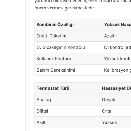
yardımcı olur. Bu nedenle, enerji tasarrufu sağ
önem vermesi gerekmektedir.
Kombinin Özelliği
Yüksek Hass
Enerji Tüketimi
Azaltır
Ev Sıcaklığının Kontrolü
İyi kontrol e
Kullanıcı Konforu
Yüksek konfo
Bakım Gereksinimi
Kalibrasyon g
Termostat Türü
Hassasiyet D
Analog
Düşük
Dijital
Orta
Akıllı
Yüksek