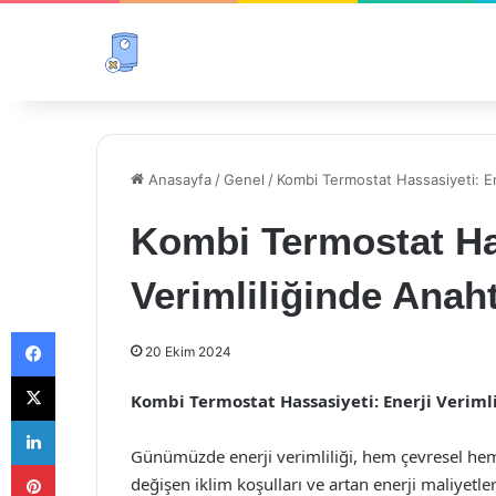
Anasayfa
/
Genel
/
Kombi Termostat Hassasiyeti: En
Kombi Termostat Has
Verimliliğinde Anah
Facebook
20 Ekim 2024
X
Kombi Termostat Hassasiyeti: Enerji Veriml
LinkedIn
Günümüzde enerji verimliliği, hem çevresel he
Pinterest
değişen iklim koşulları ve artan enerji maliyetler