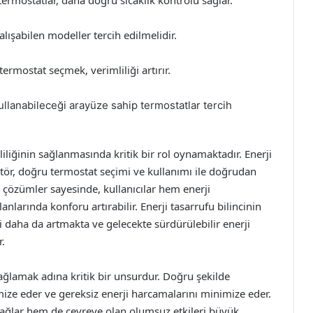
 termostatlar, daha doğru sıcaklık kontrolü sağlar.
çalışabilen modeller tercih edilmelidir.
ermostat seçmek, verimliliği artırır.
 kullanabileceği arayüze sahip termostatlar tercih
iliğinin sağlanmasında kritik bir rol oynamaktadır. Enerji
ktör, doğru termostat seçimi ve kullanımı ile doğrudan
ı çözümler sayesinde, kullanıcılar hem enerji
larında konforu artırabilir. Enerji tasarrufu bilincinin
daha da artmakta ve gelecekte sürdürülebilir enerji
.
sağlamak adına kritik bir unsurdur. Doğru şekilde
mize eder ve gereksiz enerji harcamalarını minimize eder.
sağlar hem de çevreye olan olumsuz etkileri büyük