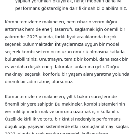
yapılan yorumları okuyarak, hangi modelin daha iyi
performans gösterdiğine dair fikir sahibi olabilirsiniz.
Kombi temizleme makineleri, hem cihazın verimliliğini
arttırmak hem de enerji tasarrufu sağlamak için önemli bir
yatırımdır. 2023 yılında, farklı fiyat aralıklarında birçok
seçenek bulunmaktadır. İhtiyaçlarınıza uygun bir model
seçerek kombi sisteminizin uzun ömürlü olmasına katkıda
bulunabilirsiniz. Unutmayın, temiz bir kombi, daha sıcak bir
ev ve daha düşük enerji faturaları anlamına gelir. Doğru
makineyi seçerek, konforlu bir yaşam alanı yaratma yolunda
önemli bir adım atmış olursunuz.
Kombi temizleme makineleri, yıllık bakım süreçlerinde
önemli bir yere sahiptir. Bu makineler, kombi sistemlerinin
verimliliğini artırmak ve ömrünü uzatmak için kullanılır.
Özellikle kirlilik ve tortu birikintisi nedeniyle performans
düşüklüğü yaşayan sistemlerde etkili sonuçlar almayı sağlar.
2023 yılında birçok marka ve model, kullanıcıların