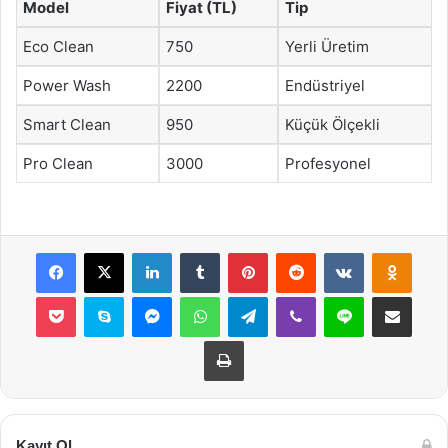
Model
Fiyat (TL)
Tip
Eco Clean
750
Yerli Üretim
Power Wash
2200
Endüstriyel
Smart Clean
950
Küçük Ölçekli
Pro Clean
3000
Profesyonel
Facebook
X
LinkedIn
Tumblr
Pinterest
Reddit
VKontakte
Odnok
Pocket
Skype
Messenger
WhatsApp
Telegram
Viber
Line
E-Posta ile payla
Yazdır
Kayıt Ol