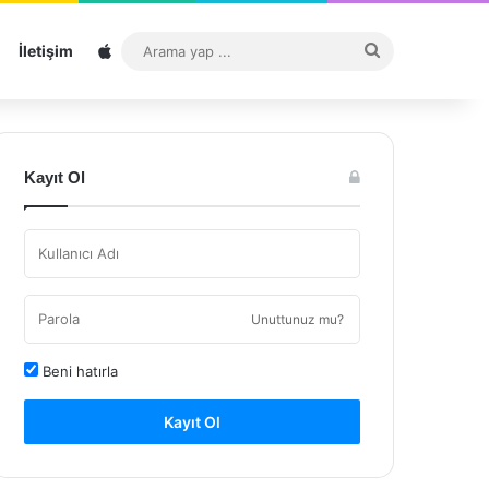
Sitemap
Arama
İletişim
yap
...
Kayıt Ol
Unuttunuz mu?
Beni hatırla
Kayıt Ol