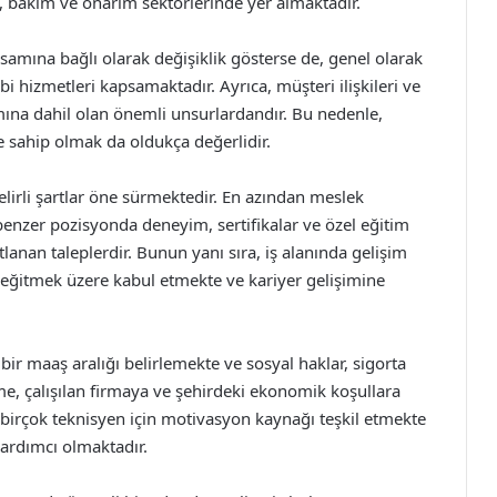
at, bakım ve onarım sektörlerinde yer almaktadır.
psamına bağlı olarak değişiklik gösterse de, genel olarak
i hizmetleri kapsamaktadır. Ayrıca, müşteri ilişkileri ve
ımına dahil olan önemli unsurlardandır. Bu nedenle,
ine sahip olmak da oldukça değerlidir.
belirli şartlar öne sürmektedir. En azından meslek
benzer pozisyonda deneyim, sertifikalar ve özel eğitim
stlanan taleplerdir. Bunun yanı sıra, iş alanında gelişim
a eğitmek üzere kabul etmekte ve kariyer gelişimine
bir maaş aralığı belirlemekte ve sosyal haklar, sigorta
me, çalışılan firmaya ve şehirdeki ekonomik koşullara
 birçok teknisyen için motivasyon kaynağı teşkil etmekte
yardımcı olmaktadır.