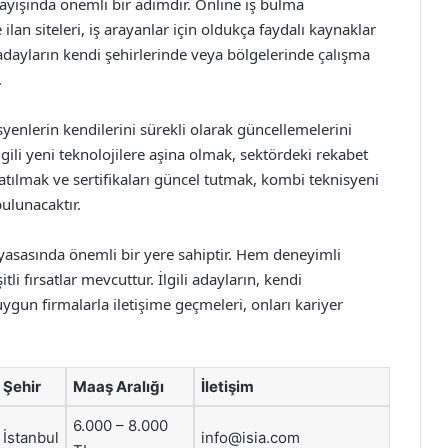
arayışında önemli bir adımdır. Online iş bulma
lan siteleri, iş arayanlar için oldukça faydalı kaynaklar
, adayların kendi şehirlerinde veya bölgelerinde çalışma
.
isyenlerin kendilerini sürekli olarak güncellemelerini
gili yeni teknolojilere aşina olmak, sektördeki rekabet
atılmak ve sertifikaları güncel tutmak, kombi teknisyeni
bulunacaktır.
iyasasında önemli bir yere sahiptir. Hem deneyimli
i fırsatlar mevcuttur. İlgili adayların, kendi
uygun firmalarla iletişime geçmeleri, onları kariyer
Şehir
Maaş Aralığı
İletişim
6.000 – 8.000
İstanbul
info@isia.com