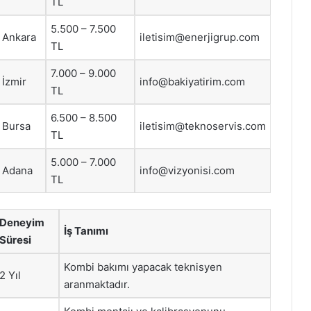
TL
5.500 – 7.500
Ankara
iletisim@enerjigrup.com
TL
7.000 – 9.000
İzmir
info@bakiyatirim.com
TL
6.500 – 8.500
Bursa
iletisim@teknoservis.com
TL
5.000 – 7.000
Adana
info@vizyonisi.com
TL
Deneyim
İş Tanımı
Süresi
Kombi bakımı yapacak teknisyen
2 Yıl
aranmaktadır.