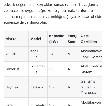
edecek değerli bilgi kaynakları sunar. Evinizin ihtiyaçlarına
ve bütçenize uygun doğru kombiyi bulmak, konforlu bir
ısınmanın yanı sıra enerji verimliliği sağlayarak tasarruf elde
etmenize de yardımcı olur.
Kapasite
Enerji
Özel
Marka
Model
(kW)
Sınıfı
Özellikler
ecoTEC
Akkumülasyon
Vaillant
24
A
Plus
Tankı Desteği
Logamax
Akıllı Kontrol
Buderus
20
A
Plus
Sistemi
Gelişmiş
Baymak
Esteem
30
A
Güvenlik
Özellikleri
Modülasyon
Ferroli
Bluehelix
30
A+