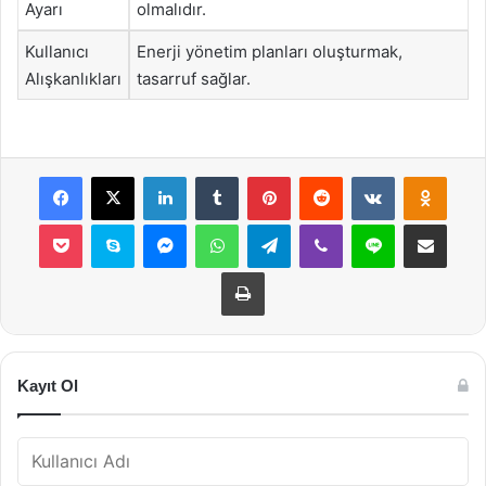
Ayarı
olmalıdır.
Kullanıcı
Enerji yönetim planları oluşturmak,
Alışkanlıkları
tasarruf sağlar.
Facebook
X
LinkedIn
Tumblr
Pinterest
Reddit
VKontakte
Odnok
Pocket
Skype
Messenger
WhatsApp
Telegram
Viber
Line
E-Posta ile payla
Yazdır
Kayıt Ol