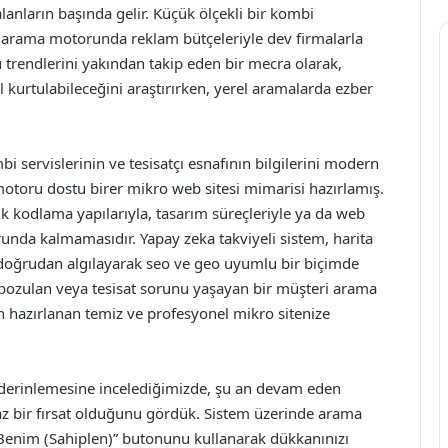
lanların başında gelir. Küçük ölçekli bir kombi
e arama motorunda reklam bütçeleriyle dev firmalarla
trendlerini yakından takip eden bir mecra olarak,
 kurtulabileceğini araştırırken, yerel aramalarda ezber
i servislerinin ve tesisatçı esnafının bilgilerini modern
motoru dostu birer mikro web sitesi mimarisi hazırlamış.
k kodlama yapılarıyla, tasarım süreçleriyle ya da web
unda kalmamasıdır. Yapay zeka takviyeli sistem, harita
oğrudan algılayarak seo ve geo uyumlu bir biçimde
i bozulan veya tesisat sorunu yaşayan bir müşteri arama
 hazırlanan temiz ve profesyonel mikro sitenize
 derinlemesine incelediğimizde, şu an devam eden
 bir fırsat olduğunu gördük. Sistem üzerinde arama
Benim (Sahiplen)” butonunu kullanarak dükkanınızı