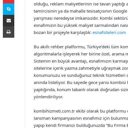
Skype
olduğu, reklam maliyetlerinin ise tavan yaptığı a
tamircisinin ya da mahalle tesisatçısının Googl
E-Posta ile paylaş
yarışması neredeyse imkansızdır. Kombi sektörü 
esnafımızın bu yüksek maliyet sarmalından nasıl
Yazdır
bozan bir projeyle karşılaştık:
esnafsiteleri.com
Bu akıllı rehber platformu, Türkiye’deki tüm komb
algoritmalarla işleyerek her birine özel, arama 
Sistemin en büyük avantajı, esnafımızın karmaşı
sitelerine içerik yazma zahmetiyle uğraşmak zor
konumunuzu ve sunduğunuz teknik hizmetleri d
anında listeliyor. Bu sayede gece yarısı kombis
yaptığında, konum tabanlı olarak doğrudan sizin
yönlendiriliyor.
kombihizmeti.com.tr ekibi olarak bu platformu
lansman kampanyasının esnafımız için bulunmaz
yapıp kendi firmanızı bulduğunuzda “Bu Firma 