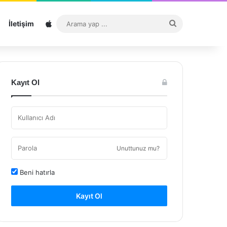
Sitemap
Arama
İletişim
yap
...
Kayıt Ol
Unuttunuz mu?
Beni hatırla
Kayıt Ol