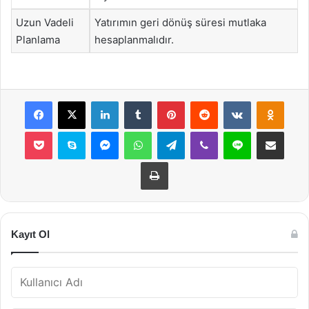
Uzun Vadeli
Yatırımın geri dönüş süresi mutlaka
Planlama
hesaplanmalıdır.
Facebook
X
LinkedIn
Tumblr
Pinterest
Reddit
VKontakte
Odnok
Pocket
Skype
Messenger
WhatsApp
Telegram
Viber
Line
E-Posta ile payla
Yazdır
Kayıt Ol