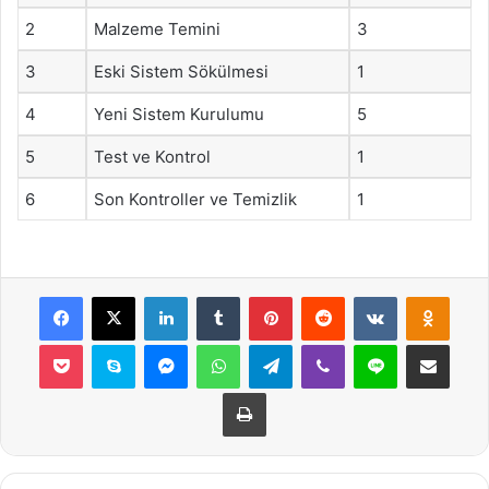
2
Malzeme Temini
3
3
Eski Sistem Sökülmesi
1
4
Yeni Sistem Kurulumu
5
5
Test ve Kontrol
1
6
Son Kontroller ve Temizlik
1
Facebook
X
LinkedIn
Tumblr
Pinterest
Reddit
VKontakte
Odnok
Pocket
Skype
Messenger
WhatsApp
Telegram
Viber
Line
E-Posta ile payla
Yazdır