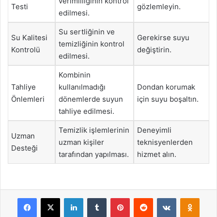
verimliliğinin kontrol
Testi
gözlemleyin.
edilmesi.
Su sertliğinin ve
Su Kalitesi
Gerekirse suyu
temizliğinin kontrol
Kontrolü
değiştirin.
edilmesi.
Kombinin
Tahliye
kullanılmadığı
Dondan korumak
Önlemleri
dönemlerde suyun
için suyu boşaltın.
tahliye edilmesi.
Temizlik işlemlerinin
Deneyimli
Uzman
uzman kişiler
teknisyenlerden
Desteği
tarafından yapılması.
hizmet alın.
Facebook
X
LinkedIn
Tumblr
Pinterest
Reddit
VKontakte
Odnok