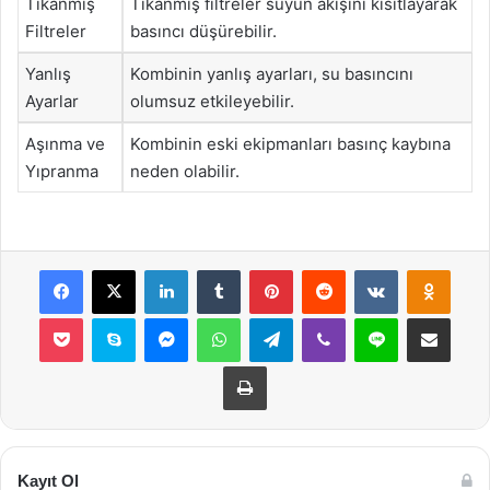
Tıkanmış
Tıkanmış filtreler suyun akışını kısıtlayarak
Filtreler
basıncı düşürebilir.
Yanlış
Kombinin yanlış ayarları, su basıncını
Ayarlar
olumsuz etkileyebilir.
Aşınma ve
Kombinin eski ekipmanları basınç kaybına
Yıpranma
neden olabilir.
Facebook
X
LinkedIn
Tumblr
Pinterest
Reddit
VKontakte
Odnok
Pocket
Skype
Messenger
WhatsApp
Telegram
Viber
Line
E-Posta ile payla
Yazdır
Kayıt Ol