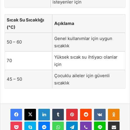
isteyenler için
Sıcak Su Sıcaklığı
Açıklama
(°C)
Genel kullanımlar için uygun
50 – 60
sıcaklık
Yüksek sıcak su ihtiyacı olanlar
70
için
Çocuklu aileler için güvenli
45 – 50
sıcaklık
Facebook
X
LinkedIn
Tumblr
Pinterest
Reddit
VKontakte
Odnok
Pocket
Skype
Messenger
WhatsApp
Telegram
Viber
Line
E-Posta ile payla