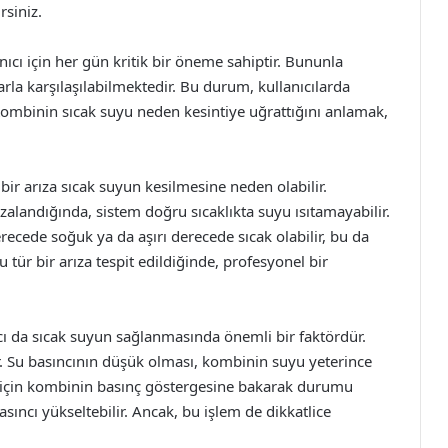
rsiniz.
ıcı için her gün kritik bir öneme sahiptir. Bununla
arla karşılaşılabilmektedir. Bu durum, kullanıcılarda
 Kombinin sıcak suyu neden kesintiye uğrattığını anlamak,
.
r arıza sıcak suyun kesilmesine neden olabilir.
zalandığında, sistem doğru sıcaklıkta suyu ısıtamayabilir.
ecede soğuk ya da aşırı derecede sıcak olabilir, bu da
 tür bir arıza tespit edildiğinde, profesyonel bir
cı da sıcak suyun sağlanmasında önemli bir faktördür.
lir. Su basıncının düşük olması, kombinin suyu yeterince
mak için kombinin basınç göstergesine bakarak durumu
sıncı yükseltebilir. Ancak, bu işlem de dikkatlice