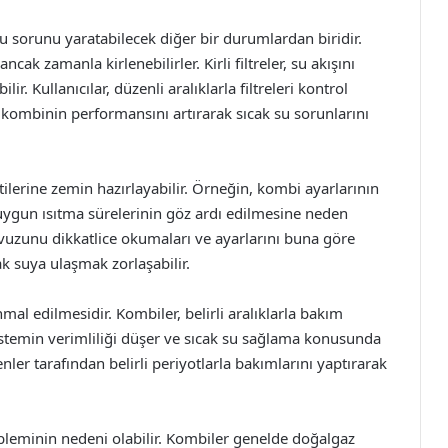
su sorunu yaratabilecek diğer bir durumlardan biridir.
ncak zamanla kirlenebilirler. Kirli filtreler, su akışını
. Kullanıcılar, düzenli aralıklarla filtreleri kontrol
 kombinin performansını artırarak sıcak su sorunlarını
tilerine zemin hazırlayabilir. Örneğin, kombi ayarlarının
 uygun ısıtma sürelerinin göz ardı edilmesine neden
lavuzunu dikkatlice okumaları ve ayarlarını buna göre
ak suya ulaşmak zorlaşabilir.
al edilmesidir. Kombiler, belirli aralıklarla bakım
istemin verimliliği düşer ve sıcak su sağlama konusunda
nler tarafından belirli periyotlarla bakımlarını yaptırarak
obleminin nedeni olabilir. Kombiler genelde doğalgaz