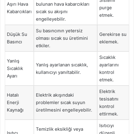
Sistemi
Aşırı Hava
bulunan hava kabarcıkları
purge
Kabarcıkları
sıcak su akışını
etmek.
engelleyebilir.
Su basıncının yetersiz
Düşük Su
Gerekirse su
olması sıcak su üretimini
Basıncı
eklemek.
etkiler.
Sıcaklık
Yanlış
Yanlış ayarlanan sıcaklık,
ayarlarını
Sıcaklık
kullanıcıyı yanıltabilir.
kontrol
Ayarı
etmek.
Elektrik
Hatalı
Elektrik akışındaki
tesisatını
Enerji
problemler sıcak suyun
kontrol
Kaynağı
üretilmesini engelleyebilir.
ettirmek.
Isıtıcıyı
Temizlik eksikliği veya
Isıtıcı
düzenli