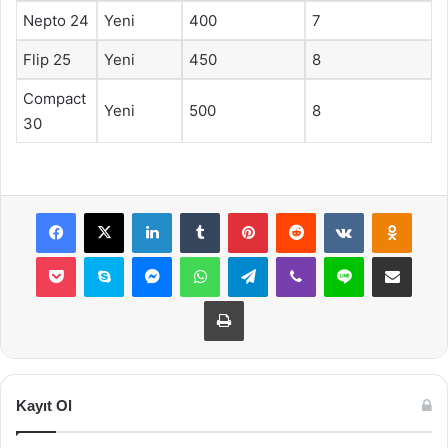
Nepto 24
Yeni
400
7
Flip 25
Yeni
450
8
Compact
Yeni
500
8
30
Facebook
X
LinkedIn
Tumblr
Pinterest
Reddit
VKontakte
Odnok
Pocket
Skype
Messenger
WhatsApp
Telegram
Viber
Line
E-Posta ile payla
Yazdır
Kayıt Ol