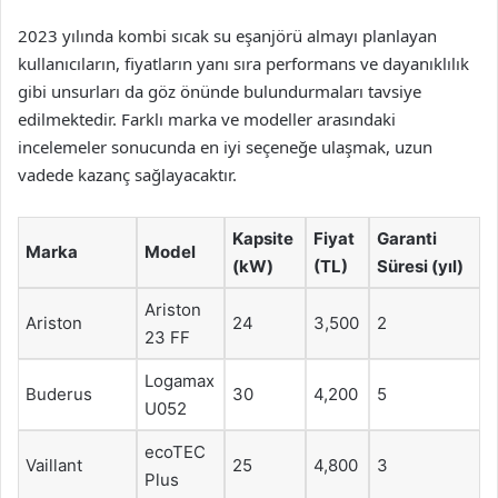
2023 yılında kombi sıcak su eşanjörü almayı planlayan
kullanıcıların, fiyatların yanı sıra performans ve dayanıklılık
gibi unsurları da göz önünde bulundurmaları tavsiye
edilmektedir. Farklı marka ve modeller arasındaki
incelemeler sonucunda en iyi seçeneğe ulaşmak, uzun
vadede kazanç sağlayacaktır.
Kapsite
Fiyat
Garanti
Marka
Model
(kW)
(TL)
Süresi (yıl)
Ariston
Ariston
24
3,500
2
23 FF
Logamax
Buderus
30
4,200
5
U052
ecoTEC
Vaillant
25
4,800
3
Plus