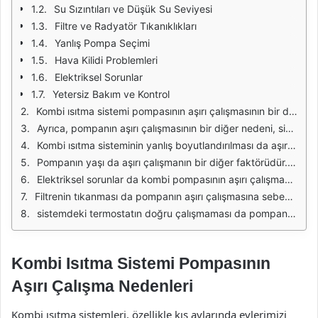
Su Sızıntıları ve Düşük Su Seviyesi
Filtre ve Radyatör Tıkanıklıkları
Yanlış Pompa Seçimi
Hava Kilidi Problemleri
Elektriksel Sorunlar
Yetersiz Bakım ve Kontrol
Kombi ısıtma sistemi pompasının aşırı çalışmasının bir diğer nedeni, sistemdeki hava kilitleridir. Hava kilitleri, su akışını engelleyerek pompanın daha fazla çalışmasına neden olabilir. Su devridaimi düzgün olmadığında, pompa sürekli olarak çalışarak suyu hareket ettirmeye çalışır. Bu durumda, sistemdeki hava boşluklarının giderilmesi ve suyun düzgün bir şekilde akmasını sağlamak önemlidir.
Ayrıca, pompanın aşırı çalışmasının bir diğer nedeni, sistemdeki su seviyesinin düşük olmasıdır. Su seviyesinin yetersiz olması, pompanın suyu çekmek için daha fazla çaba harcamasına neden olur. Bu da pompanın aşırı ısınmasına ve sonuç olarak aşırı çalışmasına yol açabilir. Su seviyesinin düzenli olarak kontrol edilmesi ve gerektiğinde su eklenmesi, bu sorunun önüne geçebilir.
Kombi ısıtma sisteminin yanlış boyutlandırılması da aşırı pompa çalışmasına sebep olabilir. Eğer pompa, sistemin ihtiyaç duyduğu kapasiteden daha büyükse, bu durum pompanın sürekli olarak çalışmasına ve aşırı ısınmasına neden olabilir. Doğru boyutlandırma, sistemin verimli çalışmasını sağlamak için oldukça önemlidir. Sistem kurulmadan önce profesyonel bir değerlendirme yapılması önerilir.
Pompanın yaşı da aşırı çalışmanın bir diğer faktörüdür. Eski pompalar, genellikle verimliliklerini yitirir ve bu nedenle daha fazla enerji harcarlar. Zamanla aşınan parçalar, pompanın daha fazla çalışmasına ve dolayısıyla daha fazla enerji tüketmesine neden olabilir. Eski bir pompanın değiştirilmesi, enerji tasarrufu sağlarken sistemin genel performansını da artırabilir.
Elektriksel sorunlar da kombi pompasının aşırı çalışmasına yol açabilir. Voltaj dalgalanmaları veya elektrik kesintileri, pompanın normal çalışma düzenini bozarak aşırı yüklenmesine neden olabilir. Ayrıca, elektrik kablolarında meydana gelen hasarlar veya bağlantı sorunları da pompanın verimsiz çalışmasına yol açabilir. Bu gibi durumlarda, elektrik sisteminin kontrol edilmesi önemlidir.
Filtrenin tıkanması da pompanın aşırı çalışmasına sebep olan bir başka faktördür. Tıkanmış bir filtre, su akışını engeller ve pompanın daha fazla çaba harcamasına neden olur. Filtrelerin belirli aralıklarla temizlenmesi veya değiştirilmesi, pompanın verimli çalışmasını sağlamak için gereklidir.
sistemdeki termostatın doğru çalışmaması da pompanın aşırı çalışmasına neden olabilir. Eğer termostat doğru sıcaklığı algılamıyorsa, sistem sürekli olarak ısınma ihtiyacı hissedebilir. Bu durumda, pompanın sürekli çalışmasını engellemek için termostatın kontrol edilmesi ve gerektiğinde değiştirilmesi önemlidir.
Kombi Isıtma Sistemi Pompasının
Aşırı Çalışma Nedenleri
Kombi ısıtma sistemleri, özellikle kış aylarında evlerimizi