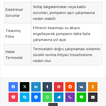
Voltaj dalgalanmaları veya kablo
Elektriksel
sorunları, pompanın aşırı çalışmasına
Sorunlar
neden olabilir.
Filtrenin tıkanması su akışını
Tıkanmış
engelleyerek pompanın daha fazla
Filtre
çalışmasına yol açar.
Termostatın doğru çalışmaması sistemin
Hatalı
sürekli ısınma ihtiyacı hissetmesine
Termostat
neden olur.
Facebook
X
LinkedIn
Tumblr
Pinterest
Reddit
VKontakte
Odnok
Pocket
Skype
Messenger
WhatsApp
Telegram
Viber
Line
E-Posta ile payla
Yazdır