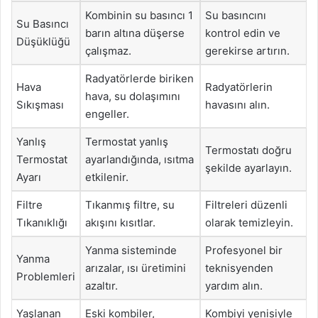
Kombinin su basıncı 1
Su basıncını
Su Basıncı
barın altına düşerse
kontrol edin ve
Düşüklüğü
çalışmaz.
gerekirse artırın.
Radyatörlerde biriken
Hava
Radyatörlerin
hava, su dolaşımını
Sıkışması
havasını alın.
engeller.
Yanlış
Termostat yanlış
Termostatı doğru
Termostat
ayarlandığında, ısıtma
şekilde ayarlayın.
Ayarı
etkilenir.
Filtre
Tıkanmış filtre, su
Filtreleri düzenli
Tıkanıklığı
akışını kısıtlar.
olarak temizleyin.
Yanma sisteminde
Profesyonel bir
Yanma
arızalar, ısı üretimini
teknisyenden
Problemleri
azaltır.
yardım alın.
Yaşlanan
Eski kombiler,
Kombiyi yenisiyle