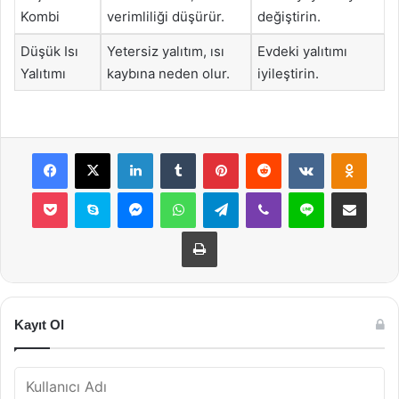
Kombi
verimliliği düşürür.
değiştirin.
Düşük Isı
Yetersiz yalıtım, ısı
Evdeki yalıtımı
Yalıtımı
kaybına neden olur.
iyileştirin.
Facebook
X
LinkedIn
Tumblr
Pinterest
Reddit
VKontakte
Odnok
Pocket
Skype
Messenger
WhatsApp
Telegram
Viber
Line
E-Posta ile payla
Yazdır
Kayıt Ol