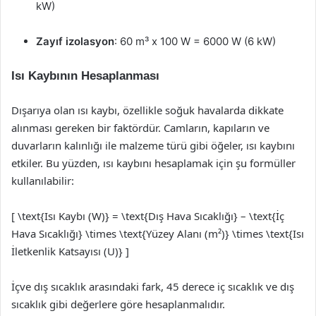
kW)
Zayıf izolasyon
: 60 m³ x 100 W = 6000 W (6 kW)
Isı Kaybının Hesaplanması
Dışarıya olan ısı kaybı, özellikle soğuk havalarda dikkate
alınması gereken bir faktördür. Camların, kapıların ve
duvarların kalınlığı ile malzeme türü gibi öğeler, ısı kaybını
etkiler. Bu yüzden, ısı kaybını hesaplamak için şu formüller
kullanılabilir:
[ \text{Isı Kaybı (W)} = \text{Dış Hava Sıcaklığı} – \text{İç
Hava Sıcaklığı} \times \text{Yüzey Alanı (m²)} \times \text{Isı
İletkenlik Katsayısı (U)} ]
İçve dış sıcaklık arasındaki fark, 45 derece iç sıcaklık ve dış
sıcaklık gibi değerlere göre hesaplanmalıdır.