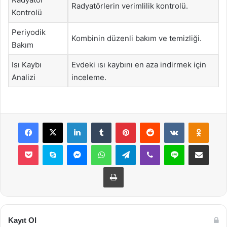
Radyatörlerin verimlilik kontrolü.
Kontrolü
Periyodik
Kombinin düzenli bakım ve temizliği.
Bakım
Isı Kaybı
Evdeki ısı kaybını en aza indirmek için
Analizi
inceleme.
Facebook
X
LinkedIn
Tumblr
Pinterest
Reddit
VKontakte
Odnok
Pocket
Skype
Messenger
WhatsApp
Telegram
Viber
Line
E-Posta ile payla
Yazdır
Kayıt Ol