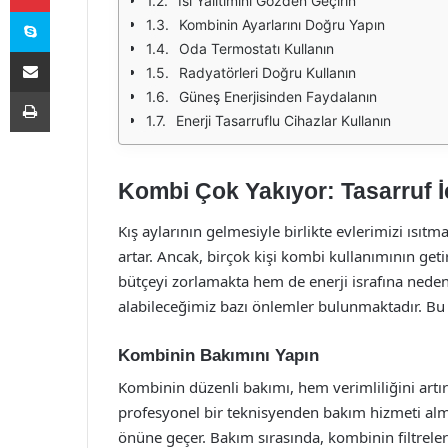
Isı Yalıtımını Gözden Geçirin
Skype
Kombinin Ayarlarını Doğru Yapın
Oda Termostatı Kullanın
E-Posta ile paylaş
Radyatörleri Doğru Kullanın
Yazdır
Güneş Enerjisinden Faydalanın
Enerji Tasarruflu Cihazlar Kullanın
Kombi Çok Yakıyor: Tasarruf İ
Kış aylarının gelmesiyle birlikte evlerimizi ısıt
artar. Ancak, birçok kişi kombi kullanımının ge
bütçeyi zorlamakta hem de enerji israfına nede
alabileceğimiz bazı önlemler bulunmaktadır. Bu m
Kombinin Bakımını Yapın
Kombinin düzenli bakımı, hem verimliliğini artırı
profesyonel bir teknisyenden bakım hizmeti alma
önüne geçer. Bakım sırasında, kombinin filtreleri