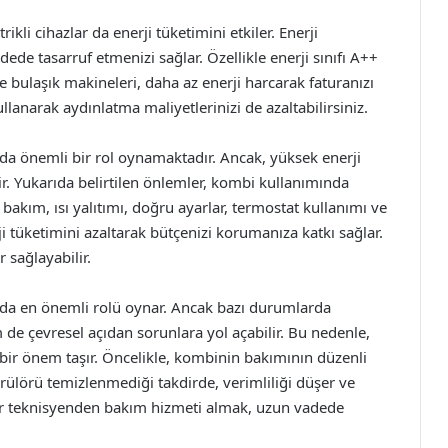
ikli cihazlar da enerji tüketimini etkiler. Enerji
dede tasarruf etmenizi sağlar. Özellikle enerji sınıfı A++
e bulaşık makineleri, daha az enerji harcarak faturanızı
llanarak aydınlatma maliyetlerinizi de azaltabilirsiniz.
nda önemli bir rol oynamaktadır. Ancak, yüksek enerji
dir. Yukarıda belirtilen önlemler, kombi kullanımında
bakım, ısı yalıtımı, doğru ayarlar, termostat kullanımı ve
rji tüketimini azaltarak bütçenizi korumanıza katkı sağlar.
 sağlayabilir.
ında en önemli rolü oynar. Ancak bazı durumlarda
e çevresel açıdan sorunlara yol açabilir. Bu nedenle,
bir önem taşır. Öncelikle, kombinin bakımının düzenli
brülörü temizlenmediği takdirde, verimliliği düşer ve
 bir teknisyenden bakım hizmeti almak, uzun vadede