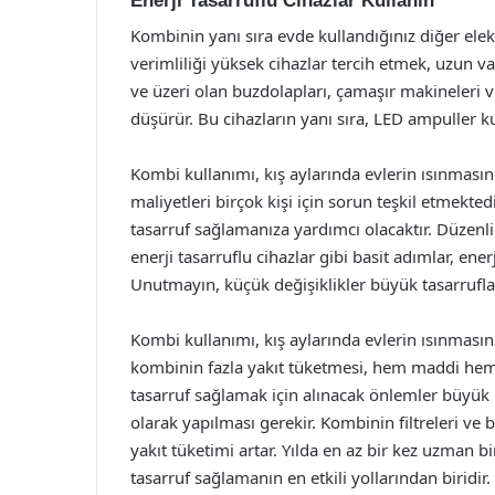
Enerji Tasarruflu Cihazlar Kullanın
Kombinin yanı sıra evde kullandığınız diğer elektr
verimliliği yüksek cihazlar tercih etmek, uzun va
ve üzeri olan buzdolapları, çamaşır makineleri v
düşürür. Bu cihazların yanı sıra, LED ampuller ku
Kombi kullanımı, kış aylarında evlerin ısınması
maliyetleri birçok kişi için sorun teşkil etmekte
tasarruf sağlamanıza yardımcı olacaktır. Düzenli 
enerji tasarruflu cihazlar gibi basit adımlar, ene
Unutmayın, küçük değişiklikler büyük tasarruflar
Kombi kullanımı, kış aylarında evlerin ısınmas
kombinin fazla yakıt tüketmesi, hem maddi hem d
tasarruf sağlamak için alınacak önlemler büyük 
olarak yapılması gerekir. Kombinin filtreleri ve 
yakıt tüketimi artar. Yılda en az bir kez uzman
tasarruf sağlamanın en etkili yollarından biridir.