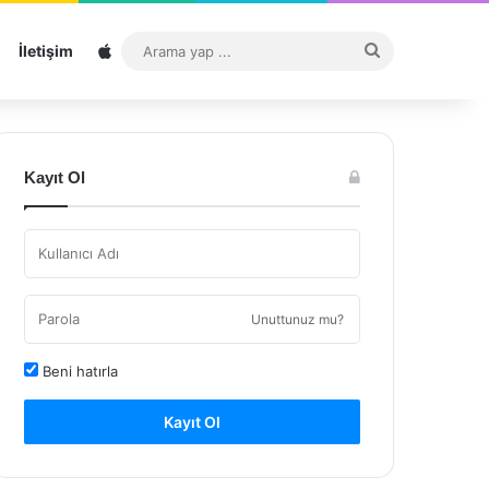
Sitemap
Arama
İletişim
yap
...
Kayıt Ol
Unuttunuz mu?
Beni hatırla
Kayıt Ol