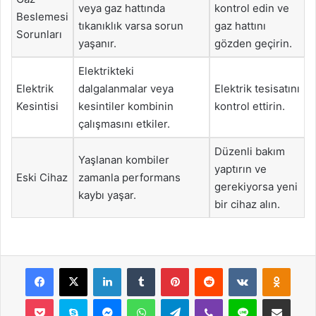
veya gaz hattında
kontrol edin ve
Beslemesi
tıkanıklık varsa sorun
gaz hattını
Sorunları
yaşanır.
gözden geçirin.
Elektrikteki
Elektrik
dalgalanmalar veya
Elektrik tesisatını
Kesintisi
kesintiler kombinin
kontrol ettirin.
çalışmasını etkiler.
Düzenli bakım
Yaşlanan kombiler
yaptırın ve
Eski Cihaz
zamanla performans
gerekiyorsa yeni
kaybı yaşar.
bir cihaz alın.
Facebook
X
LinkedIn
Tumblr
Pinterest
Reddit
VKontakte
Odnok
Pocket
Skype
Messenger
WhatsApp
Telegram
Viber
Line
E-Posta ile payla