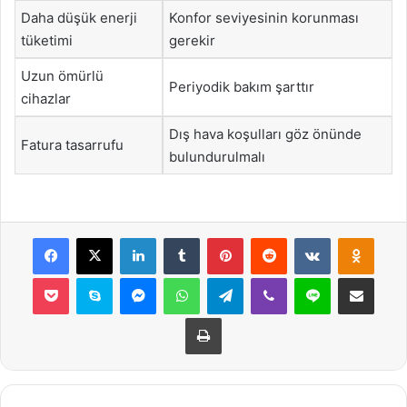
Daha düşük enerji
Konfor seviyesinin korunması
tüketimi
gerekir
Uzun ömürlü
Periyodik bakım şarttır
cihazlar
Dış hava koşulları göz önünde
Fatura tasarrufu
bulundurulmalı
Facebook
X
LinkedIn
Tumblr
Pinterest
Reddit
VKontakte
Odnok
Pocket
Skype
Messenger
WhatsApp
Telegram
Viber
Line
E-Posta ile payla
Yazdır