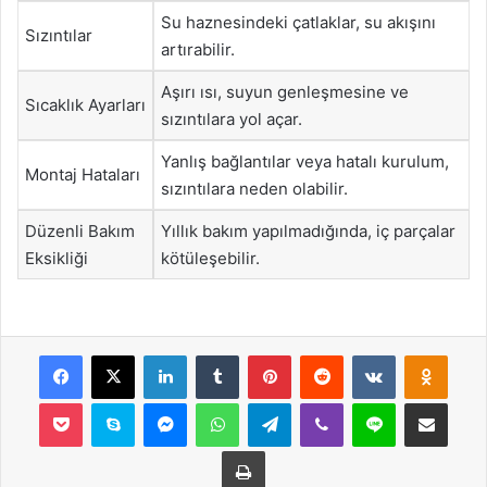
Su haznesindeki çatlaklar, su akışını
Sızıntılar
artırabilir.
Aşırı ısı, suyun genleşmesine ve
Sıcaklık Ayarları
sızıntılara yol açar.
Yanlış bağlantılar veya hatalı kurulum,
Montaj Hataları
sızıntılara neden olabilir.
Düzenli Bakım
Yıllık bakım yapılmadığında, iç parçalar
Eksikliği
kötüleşebilir.
Facebook
X
LinkedIn
Tumblr
Pinterest
Reddit
VKontakte
Odnok
Pocket
Skype
Messenger
WhatsApp
Telegram
Viber
Line
E-Posta ile payla
Yazdır