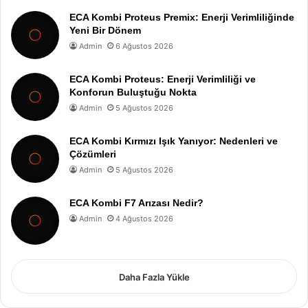
ECA Kombi Proteus Premix: Enerji Verimliliğinde
Yeni Bir Dönem
Admin
6 Ağustos 2026
ECA Kombi Proteus: Enerji Verimliliği ve
Konforun Buluştuğu Nokta
Admin
5 Ağustos 2026
ECA Kombi Kırmızı Işık Yanıyor: Nedenleri ve
Çözümleri
Admin
5 Ağustos 2026
ECA Kombi F7 Arızası Nedir?
Admin
4 Ağustos 2026
Daha Fazla Yükle