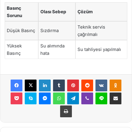
Basınç
Olası Sebep
Çözüm
Sorunu
Teknik servis
Düşük Basınç
Sızdırma
çağrılmalı
Yüksek
Su alımında
Su tahliyesi yapılmalı
Basınç
hata
Facebook
X
LinkedIn
Tumblr
Pinterest
Reddit
VKontakte
Odnok
Pocket
Skype
Messenger
WhatsApp
Telegram
Viber
Line
E-Posta ile payla
Yazdır