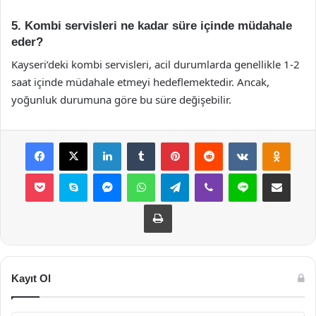
5. Kombi servisleri ne kadar süre içinde müdahale
eder?
Kayseri’deki kombi servisleri, acil durumlarda genellikle 1-2
saat içinde müdahale etmeyi hedeflemektedir. Ancak,
yoğunluk durumuna göre bu süre değişebilir.
Facebook
X
LinkedIn
Tumblr
Pinterest
Reddit
VKontakte
Odnok
Pocket
Skype
Messenger
WhatsApp
Telegram
Viber
Line
E-Posta ile payla
Yazdır
Kayıt Ol