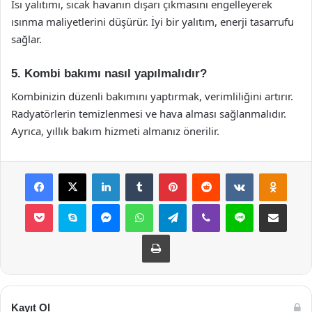
Isı yalıtımı, sıcak havanın dışarı çıkmasını engelleyerek
ısınma maliyetlerini düşürür. İyi bir yalıtım, enerji tasarrufu
sağlar.
5. Kombi bakımı nasıl yapılmalıdır?
Kombinizin düzenli bakımını yaptırmak, verimliliğini artırır.
Radyatörlerin temizlenmesi ve hava alması sağlanmalıdır.
Ayrıca, yıllık bakım hizmeti almanız önerilir.
Facebook
X
LinkedIn
Tumblr
Pinterest
Reddit
VKontakte
Odnok
Pocket
Skype
Messenger
WhatsApp
Telegram
Viber
Line
E-Posta ile payla
Yazdır
Kayıt Ol