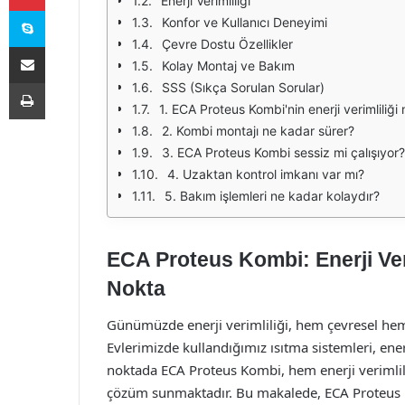
Enerji Verimliliği
Skype
Konfor ve Kullanıcı Deneyimi
Çevre Dostu Özellikler
E-Posta ile paylaş
Kolay Montaj ve Bakım
Yazdır
SSS (Sıkça Sorulan Sorular)
1. ECA Proteus Kombi'nin enerji verimliliği 
2. Kombi montajı ne kadar sürer?
3. ECA Proteus Kombi sessiz mi çalışıyor?
4. Uzaktan kontrol imkanı var mı?
5. Bakım işlemleri ne kadar kolaydır?
ECA Proteus Kombi: Enerji Ver
Nokta
Günümüzde enerji verimliliği, hem çevresel he
Evlerimizde kullandığımız ısıtma sistemleri, ene
noktada ECA Proteus Kombi, hem enerji verimliliğ
çözüm sunmaktadır. Bu makalede, ECA Proteus Kom