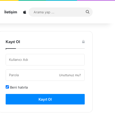
Sitemap
Arama
İletişim
yap
...
Kayıt Ol
Unuttunuz mu?
Beni hatırla
Kayıt Ol