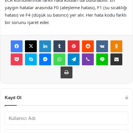
yaygın hatalar arasında F0 (ateşleme hatası), F1 (su sıcaklığı
hatası) ve F4 (düşük su basıncı) yer alır. Her hata kodu farklı
bir sorunu işaret eder.
Facebook
X
LinkedIn
Tumblr
Pinterest
Reddit
VKontakte
Odnok
Pocket
Skype
Messenger
WhatsApp
Telegram
Viber
Line
E-Posta ile payla
Yazdır
Kayıt Ol