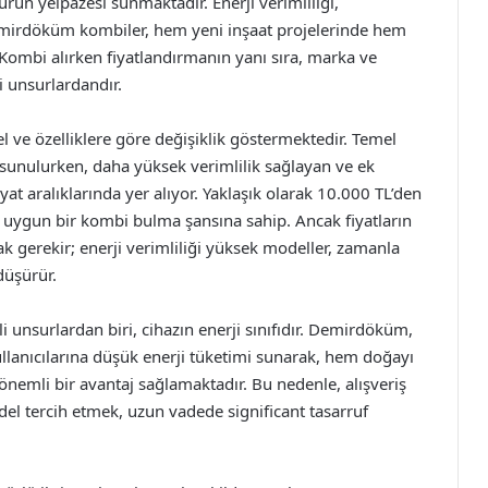
r ürün yelpazesi sunmaktadır. Enerji verimliliği,
Demirdöküm kombiler, hem yeni inşaat projelerinde hem
 Kombi alırken fiyatlandırmanın yanı sıra, marka ve
 unsurlardandır.
ve özelliklere göre değişiklik göstermektedir. Temel
a sunulurken, daha yüksek verimlilik sağlayan ve ek
yat aralıklarında yer alıyor. Yaklaşık olarak 10.000 TL’den
ine uygun bir kombi bulma şansına sahip. Ancak fiyatların
 gerekir; enerji verimliliği yüksek modeller, zamanla
düşürür.
 unsurlardan biri, cihazın enerji sınıfıdır. Demirdöküm,
 kullanıcılarına düşük enerji tüketimi sunarak, hem doğayı
mli bir avantaj sağlamaktadır. Bu nedenle, alışveriş
el tercih etmek, uzun vadede significant tasarruf