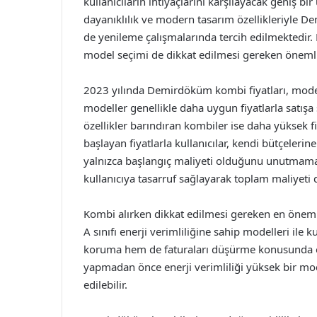
kullanıcıların ihtiyaçlarını karşılayacak geniş bi
dayanıklılık ve modern tasarım özellikleriyle 
de yenileme çalışmalarında tercih edilmektedir.
model seçimi de dikkat edilmesi gereken önemli
2023 yılında Demirdöküm kombi fiyatları, model 
modeller genellikle daha uygun fiyatlarla satış
özellikler barındıran kombiler ise daha yüksek fi
başlayan fiyatlarla kullanıcılar, kendi bütçeler
yalnızca başlangıç maliyeti olduğunu unutmamak
kullanıcıya tasarruf sağlayarak toplam maliyeti 
Kombi alırken dikkat edilmesi gereken en önemli
A sınıfı enerji verimliliğine sahip modelleri ile
koruma hem de faturaları düşürme konusunda öne
yapmadan önce enerji verimliliği yüksek bir mod
edilebilir.