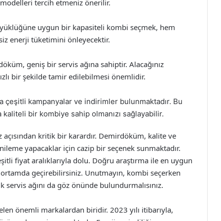
 modelleri tercih etmeniz önerilir.
büyüklüğüne uygun bir kapasiteli kombi seçmek, hem
iz enerji tüketimini önleyecektir.
döküm, geniş bir servis ağına sahiptir. Alacağınız
ı bir şekilde tamir edilebilmesi önemlidir.
da çeşitli kampanyalar ve indirimler bulunmaktadır. Bu
a kaliteli bir kombiye sahip olmanızı sağlayabilir.
çısından kritik bir karardır. Demirdöküm, kalite ve
enileme yapacaklar için cazip bir seçenek sunmaktadır.
itli fiyat aralıklarıyla dolu. Doğru araştırma ile en uygun
bir ortamda geçirebilirsiniz. Unutmayın, kombi seçerken
knik servis ağını da göz önünde bulundurmalısınız.
en önemli markalardan biridir. 2023 yılı itibarıyla,