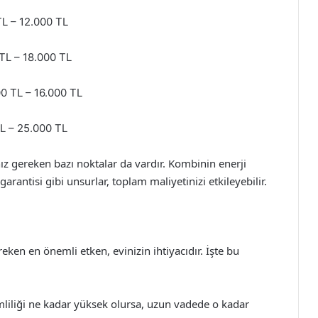
TL – 12.000 TL
 TL – 18.000 TL
00 TL – 16.000 TL
TL – 25.000 TL
nız gereken bazı noktalar da vardır. Kombinin enerji
arantisi gibi unsurlar, toplam maliyetinizi etkileyebilir.
n en önemli etken, evinizin ihtiyacıdır. İşte bu
mliliği ne kadar yüksek olursa, uzun vadede o kadar