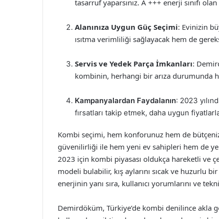
tasarruf yaparsınız. A +++ enerji sınıfı olan
Alanınıza Uygun Güç Seçimi
: Evinizin 
ısıtma verimliliği sağlayacak hem de gereks
Servis ve Yedek Parça İmkanları
: Demir
kombinin, herhangi bir arıza durumunda hızl
Kampanyalardan Faydalanın
: 2023 yılın
fırsatları takip etmek, daha uygun fiyatlarl
Kombi seçimi, hem konforunuz hem de bütçeniz a
güvenilirliği ile hem yeni ev sahipleri hem de y
2023 için kombi piyasası oldukça hareketli ve çeş
modeli bulabilir, kış aylarını sıcak ve huzurlu 
enerjinin yanı sıra, kullanıcı yorumlarını ve te
Demirdöküm, Türkiye’de kombi denilince akla gel