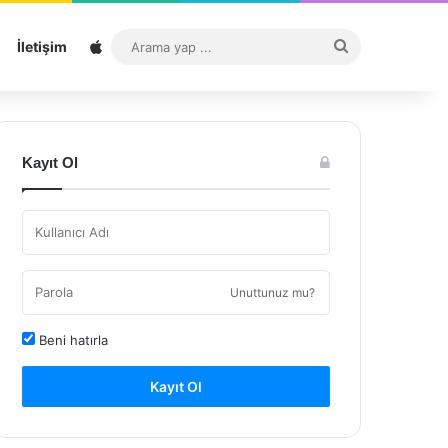
Sitemap
Arama
İletişim
yap
...
Kayıt Ol
Unuttunuz mu?
Beni hatırla
Kayıt Ol