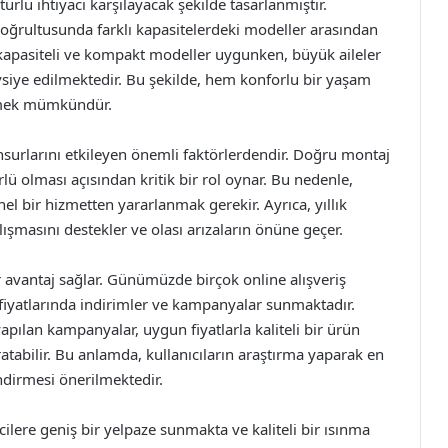
rlü ihtiyacı karşılayacak şekilde tasarlanmıştır.
 doğrultusunda farklı kapasitelerdeki modeller arasından
 kapasiteli ve kompakt modeller uygunken, büyük aileler
vsiye edilmektedir. Bu şekilde, hem konforlu bir yaşam
etmek mümkündür.
surlarını etkileyen önemli faktörlerdendir. Doğru montaj
ü olması açısından kritik bir rol oynar. Bu nedenle,
 bir hizmetten yararlanmak gerekir. Ayrıca, yıllık
lışmasını destekler ve olası arızaların önüne geçer.
bir avantaj sağlar. Günümüzde birçok online alışveriş
iyatlarında indirimler ve kampanyalar sunmaktadır.
apılan kampanyalar, uygun fiyatlarla kaliteli bir ürün
atabilir. Bu anlamda, kullanıcıların araştırma yaparak en
dirmesi önerilmektedir.
lere geniş bir yelpaze sunmakta ve kaliteli bir ısınma